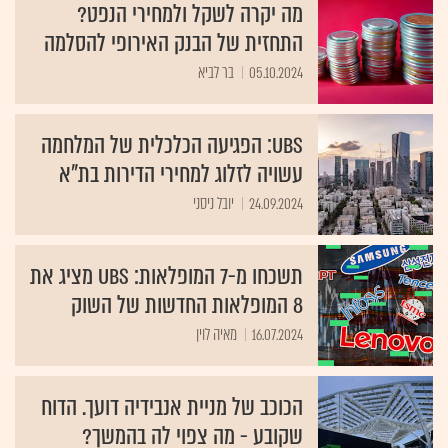
מה יקרה לשקל ולמחירי הנפט?
התחזית של הבנק האירופי להסלמה
05.10.2024
בר לביא
UBS: הפגיעה הכלכלית של המלחמה
עשויה לזלוג למחירי הדירות בת"א
24.09.2024
יובל ניסני
תשכחו מ-7 המופלאות: UBS מציג את
8 המופלאות החדשות של השוק
16.07.2024
מאיה לוין
הכוכב של מניית אנבידיה דועך. הדוח
שקובע - מה צפוי לה בהמשך?