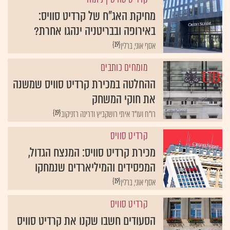
מחיקת האג"ח של קרדיט סוויס:
באירופה ובבריטניה ינהגו אחרת?
{19}
אסף אוני, ברלין
מומחים כותבים
ההחלטה במכירת קרדיט סוויס שמשנה
את חוקי המשחק
{19}
רו"ח ועו"ד איתי רושקביץ ודרינה רזניקוב
קרדיט סוויס
מכירת קרדיט סוויס: המנצח הגדול,
המפסידים והמיליארדים שנמחקו
{19}
אסף אוני, ברלין
קרדיט סוויס
הסעודים חשבו שקנו את קרדיט סוויס