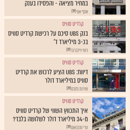
במחיר מציאה - והפסידו בענק
{19}
אסף אוני
קרדיט סוויס
בנק UBS סיכם על רכישת קרדיט סוויס
בכ-3 מיליארד ד'
{19}
רועי ויינברגר
קרדיט סוויס
דיווח: UBS הציע לרכוש את קרדיט
סוויס במיליארד דולר
{19}
שירות גלובס
קרדיט סוויס
איך התכווץ השווי של קרדיט סוויס
מ-34 מיליארד דולר לשלושה בלבד?
{19}
עדי טננבאום