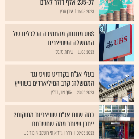
לכ-235 אלף דולר לאדם
16.08.2023
עידן ארץ
UBS מתנתק מהתמיכה הכלכלית של
הממשלה השוויצרית
11.08.2023
שירות גלובס
בעלי אג"ח בקרדיט סוויס נגד
הממשלה: קרב המיליארדים בשווייץ
23.05.2023
אסף אוני, ברלין
כמה שוות אג"ח שוויצריות מחוקות?
ייתכן שיותר ממה שחשבתם
09.05.2023
רו"ח ועו"ד איתי רושקביץ ומור כ ...