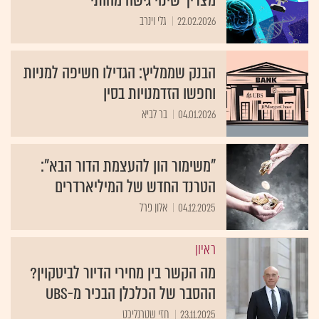
מצריך שינוי גישה מהותי
22.02.2026
גלי וינרב
הבנק שממליץ: הגדילו חשיפה למניות
וחפשו הזדמנויות בסין
04.01.2026
בר לביא
"משימור הון להעצמת הדור הבא":
הטרנד החדש של המיליארדרים
04.12.2025
אלון פרל
ראיון
מה הקשר בין מחירי הדיור לביטקוין?
ההסבר של הכלכלן הבכיר מ-UBS
23.11.2025
חזי שטרנליכט