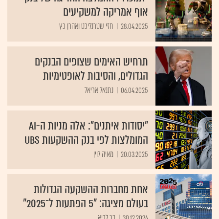
אוף אמריקה למשקיעים
28.04.2025
חזי שטרנליכט ואהרן כץ
תרחיש האימים שצופים הבנקים
הגדולים, והסיבות לאופטימיות
06.04.2025
נתנאל אריאל
"יסודות איתנים": אלה מניות ה-AI
המומלצות לפי בנק ההשקעות UBS
20.03.2025
מאיה לוין
אחת מחברות ההשקעה הגדולות
בעולם מציגה: "5 הפתעות ל־‏2025"
30.12.2024
בר לביא