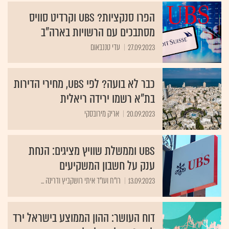
הפרו סנקציות? UBS וקרדיט סוויס
מסתבכים עם הרשויות בארה"ב
27.09.2023
עדי טננבאום
כבר לא בועה? לפי UBS, מחירי הדירות
בת"א רשמו ירידה ריאלית
20.09.2023
אריק מירובסקי
UBS וממשלת שוויץ מציגים: הנחת
ענק על חשבון המשקיעים
13.09.2023
רו"ח ועו"ד איתי רושקביץ ודרינה ...
דוח העושר: ההון הממוצע בישראל ירד