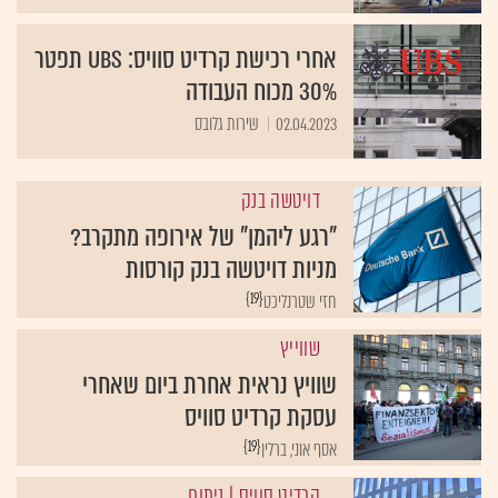
אחרי רכישת קרדיט סוויס: UBS תפטר
30% מכוח העבודה
02.04.2023
שירות גלובס
דויטשה בנק
"רגע ליהמן" של אירופה מתקרב?
מניות דויטשה בנק קורסות
{19}
חזי שטרנליכט
שווייץ
שוויץ נראית אחרת ביום שאחרי
עסקת קרדיט סוויס
{19}
אסף אוני, ברלין
קרדיט סוויס
| ניתוח