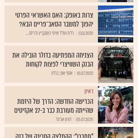
צרות באופק: האם האשראי הפרטי
יהפוך למשבר הסאב־פריים הבא?
13.11.2025
רו"ח ועו"ד איתי רושקביץ ודרינה ...
הצניחה המפתיעה בדולר הובילה את
הבנק השוויצרי לפצות לקוחות
10.07.2025
אסף אוני, ברלין
ראיון
הכרישה החדשה: הדרך של היזמת
שהייתה מעורבת כבר ב-27 אקזיטים
05.07.2025
דורון אביגד
"תמכרו": ההמלצה החריגה של בנק