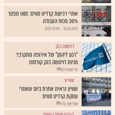
אחרי רכישת קרדיט סוויס: UBS תפטר
30% מכוח העבודה
02.04.2023
שירות גלובס
דויטשה בנק
"רגע ליהמן" של אירופה מתקרב?
מניות דויטשה בנק קורסות
{19}
חזי שטרנליכט
שווייץ
שוויץ נראית אחרת ביום שאחרי
עסקת קרדיט סוויס
{19}
אסף אוני, ברלין
קרדיט סוויס
| ניתוח