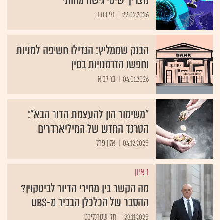
מצריך שינוי גישה מהותי
22.02.2026
גלי וינרב
הבנק שממליץ: הגדילו חשיפה למניות
וחפשו הזדמנויות בסין
04.01.2026
בר לביא
"משימור הון להעצמת הדור הבא":
הטרנד החדש של המיליארדרים
04.12.2025
אלון פרל
ראיון
מה הקשר בין מחירי הדיור לביטקוין?
ההסבר של הכלכלן הבכיר מ-UBS
23.11.2025
חזי שטרנליכט