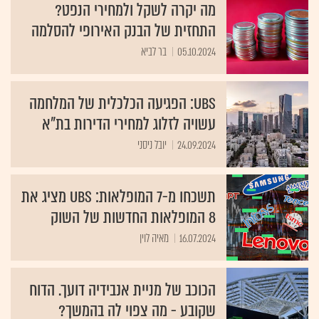
מה יקרה לשקל ולמחירי הנפט?
התחזית של הבנק האירופי להסלמה
05.10.2024
בר לביא
UBS: הפגיעה הכלכלית של המלחמה
עשויה לזלוג למחירי הדירות בת"א
24.09.2024
יובל ניסני
תשכחו מ-7 המופלאות: UBS מציג את
8 המופלאות החדשות של השוק
16.07.2024
מאיה לוין
הכוכב של מניית אנבידיה דועך. הדוח
שקובע - מה צפוי לה בהמשך?