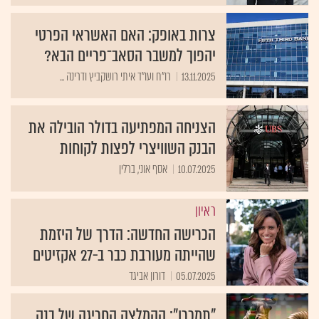
צרות באופק: האם האשראי הפרטי
יהפוך למשבר הסאב־פריים הבא?
13.11.2025
רו"ח ועו"ד איתי רושקביץ ודרינה ...
הצניחה המפתיעה בדולר הובילה את
הבנק השוויצרי לפצות לקוחות
10.07.2025
אסף אוני, ברלין
ראיון
הכרישה החדשה: הדרך של היזמת
שהייתה מעורבת כבר ב-27 אקזיטים
05.07.2025
דורון אביגד
"תמכרו": ההמלצה החריגה של בנק