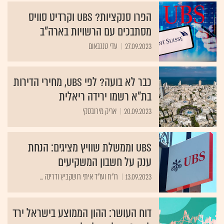
הפרו סנקציות? UBS וקרדיט סוויס
מסתבכים עם הרשויות בארה"ב
27.09.2023
עדי טננבאום
כבר לא בועה? לפי UBS, מחירי הדירות
בת"א רשמו ירידה ריאלית
20.09.2023
אריק מירובסקי
UBS וממשלת שוויץ מציגים: הנחת
ענק על חשבון המשקיעים
13.09.2023
רו"ח ועו"ד איתי רושקביץ ודרינה ...
דוח העושר: ההון הממוצע בישראל ירד