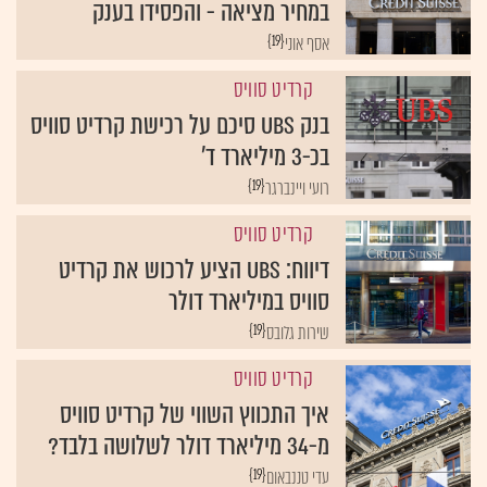
במחיר מציאה - והפסידו בענק
{19}
אסף אוני
קרדיט סוויס
בנק UBS סיכם על רכישת קרדיט סוויס
בכ-3 מיליארד ד'
{19}
רועי ויינברגר
קרדיט סוויס
דיווח: UBS הציע לרכוש את קרדיט
סוויס במיליארד דולר
{19}
שירות גלובס
קרדיט סוויס
איך התכווץ השווי של קרדיט סוויס
מ-34 מיליארד דולר לשלושה בלבד?
{19}
עדי טננבאום