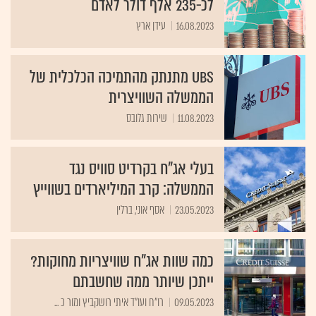
לכ-235 אלף דולר לאדם
16.08.2023
עידן ארץ
UBS מתנתק מהתמיכה הכלכלית של
הממשלה השוויצרית
11.08.2023
שירות גלובס
בעלי אג"ח בקרדיט סוויס נגד
הממשלה: קרב המיליארדים בשווייץ
23.05.2023
אסף אוני, ברלין
כמה שוות אג"ח שוויצריות מחוקות?
ייתכן שיותר ממה שחשבתם
09.05.2023
רו"ח ועו"ד איתי רושקביץ ומור כ ...