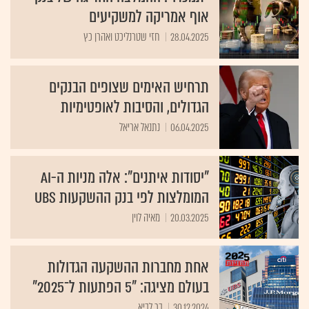
אוף אמריקה למשקיעים
28.04.2025
חזי שטרנליכט ואהרן כץ
תרחיש האימים שצופים הבנקים
הגדולים, והסיבות לאופטימיות
06.04.2025
נתנאל אריאל
"יסודות איתנים": אלה מניות ה-AI
המומלצות לפי בנק ההשקעות UBS
20.03.2025
מאיה לוין
אחת מחברות ההשקעה הגדולות
בעולם מציגה: "5 הפתעות ל־‏2025"
30.12.2024
בר לביא