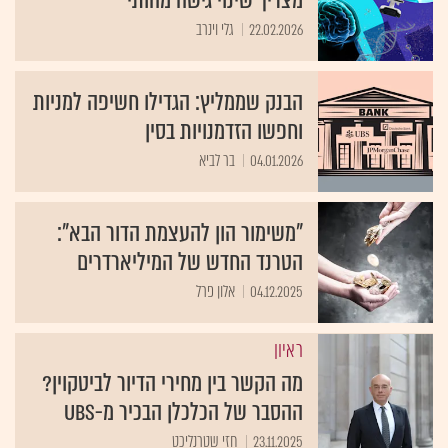
מצריך שינוי גישה מהותי
22.02.2026
גלי וינרב
הבנק שממליץ: הגדילו חשיפה למניות
וחפשו הזדמנויות בסין
04.01.2026
בר לביא
"משימור הון להעצמת הדור הבא":
הטרנד החדש של המיליארדרים
04.12.2025
אלון פרל
ראיון
מה הקשר בין מחירי הדיור לביטקוין?
ההסבר של הכלכלן הבכיר מ-UBS
23.11.2025
חזי שטרנליכט