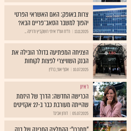
צרות באופק: האם האשראי הפרטי
יהפוך למשבר הסאב־פריים הבא?
13.11.2025
רו"ח ועו"ד איתי רושקביץ ודרינה ...
הצניחה המפתיעה בדולר הובילה את
הבנק השוויצרי לפצות לקוחות
10.07.2025
אסף אוני, ברלין
ראיון
הכרישה החדשה: הדרך של היזמת
שהייתה מעורבת כבר ב-27 אקזיטים
05.07.2025
דורון אביגד
"תמכרו": ההמלצה החריגה של בנק