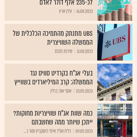
לכ-235 אלף דולר לאדם
16.08.2023
עידן ארץ
UBS מתנתק מהתמיכה הכלכלית של
הממשלה השוויצרית
11.08.2023
שירות גלובס
בעלי אג"ח בקרדיט סוויס נגד
הממשלה: קרב המיליארדים בשווייץ
23.05.2023
אסף אוני, ברלין
כמה שוות אג"ח שוויצריות מחוקות?
ייתכן שיותר ממה שחשבתם
09.05.2023
רו"ח ועו"ד איתי רושקביץ ומור כ ...