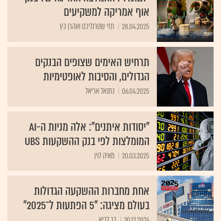
אוף אמריקה למשקיעים
28.04.2025
חזי שטרנליכט ואהרן כץ
תרחיש האימים שצופים הבנקים
הגדולים, והסיבות לאופטימיות
06.04.2025
נתנאל אריאל
"יסודות איתנים": אלה מניות ה-AI
המומלצות לפי בנק ההשקעות UBS
20.03.2025
מאיה לוין
אחת מחברות ההשקעה הגדולות
בעולם מציגה: "5 הפתעות ל־‏2025"
30.12.2024
בר לביא