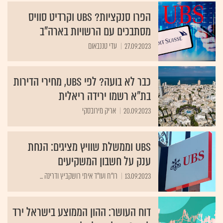
הפרו סנקציות? UBS וקרדיט סוויס
מסתבכים עם הרשויות בארה"ב
27.09.2023
עדי טננבאום
כבר לא בועה? לפי UBS, מחירי הדירות
בת"א רשמו ירידה ריאלית
20.09.2023
אריק מירובסקי
UBS וממשלת שוויץ מציגים: הנחת
ענק על חשבון המשקיעים
13.09.2023
רו"ח ועו"ד איתי רושקביץ ודרינה ...
דוח העושר: ההון הממוצע בישראל ירד