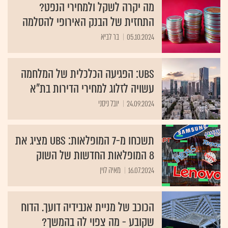
מה יקרה לשקל ולמחירי הנפט?
התחזית של הבנק האירופי להסלמה
05.10.2024
בר לביא
UBS: הפגיעה הכלכלית של המלחמה
עשויה לזלוג למחירי הדירות בת"א
24.09.2024
יובל ניסני
תשכחו מ-7 המופלאות: UBS מציג את
8 המופלאות החדשות של השוק
16.07.2024
מאיה לוין
הכוכב של מניית אנבידיה דועך. הדוח
שקובע - מה צפוי לה בהמשך?