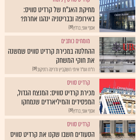
מחיקת האג"ח של קרדיט סוויס:
באירופה ובבריטניה ינהגו אחרת?
{19}
אסף אוני, ברלין
מומחים כותבים
ההחלטה במכירת קרדיט סוויס שמשנה
את חוקי המשחק
{19}
רו"ח ועו"ד איתי רושקביץ ודרינה רזניקוב
קרדיט סוויס
מכירת קרדיט סוויס: המנצח הגדול,
המפסידים והמיליארדים שנמחקו
{19}
אסף אוני, ברלין
קרדיט סוויס
הסעודים חשבו שקנו את קרדיט סוויס