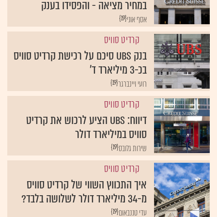
במחיר מציאה - והפסידו בענק
{19}
אסף אוני
קרדיט סוויס
בנק UBS סיכם על רכישת קרדיט סוויס
בכ-3 מיליארד ד'
{19}
רועי ויינברגר
קרדיט סוויס
דיווח: UBS הציע לרכוש את קרדיט
סוויס במיליארד דולר
{19}
שירות גלובס
קרדיט סוויס
איך התכווץ השווי של קרדיט סוויס
מ-34 מיליארד דולר לשלושה בלבד?
{19}
עדי טננבאום