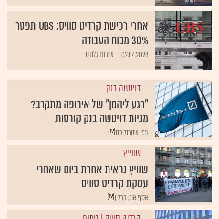
אחרי רכישת קרדיט סוויס: UBS תפטר
30% מכוח העבודה
02.04.2023
שירות גלובס
דויטשה בנק
"רגע ליהמן" של אירופה מתקרב?
מניות דויטשה בנק קורסות
{19}
חזי שטרנליכט
שווייץ
שוויץ נראית אחרת ביום שאחרי
עסקת קרדיט סוויס
{19}
אסף אוני, ברלין
קרדיט סוויס
| ניתוח