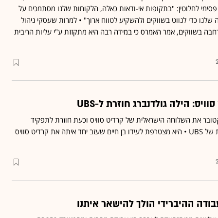
פסימי לחלוטין: "בתקופות אי-ודאות כאלה, הלקוחות שלנו מסתמכים על
לנו כדי לנווט בשווקים ולהשקיע לטווח ארוך" • למרות שעסקי ניהול
חבה בשווקים, אמר האמרס כי במידה רבה היא מתקזזת ע"י עליות הריבית
ויס: הילה גולדנברג חוזרת ל-UBS
טובר את השלוחה הישראלית של קרדיט סוויס וכעת חוזרת לתפקיד
מנכ"לית בשלוחה המקומית של UBS • היא מצטרפת לעידו בן חיים שעזב יחד איתה את קרדיט סוויס