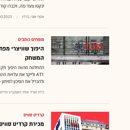
ינקטו צעד כזה, ויכבדו קוד
אסף אוני, ברלין
03.2023
מומחים כותבים
היפוך שוויצרי מפ
המשחק
ההחלטה מהווה היפוך תקדימ
AT1 ולייקר את עלויות 
ולהגדיל את הסיכון למיתון •
רו"ח ועו"ד איתי רושקביץ ודרינה
קרדיט סוויס
מכירת קרדיט סוויס