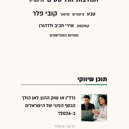
וול סטריט
קובי פלר
טבע
פיטורים
פרטנר
שירי חביב ולדהורן
קופקסון
תחזיות האנליסטים
תוכן שיווקי
נדל"ן או שוק ההון: לאן הולך
הכסף הפנוי של הישראלים
ב-2026?
דניאל איסלר