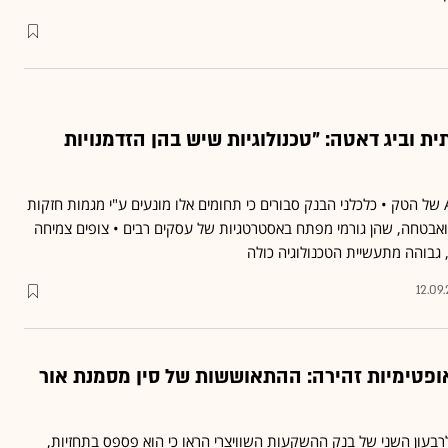
ית וביג דאטה: "טכנולוגיות שיש בהן הזדמנויות
ב־UBS קוראים להן ה־ABC של הטק • כלכלני הבנק סבורים כי תחומים אלו מונעים ע"י מגמות חזקות
 ואבטחה, שהן גורמי מפתח באסטרטגיות של עסקים רבים • צופים צמיחה
12.09
U מפגין אופטימיות זהירה: ההתאוששות של סין מסמנת אור
רבעון השני של בנק ההשקעות השוויצרי הראו כי הוא פספס בתחזיות,