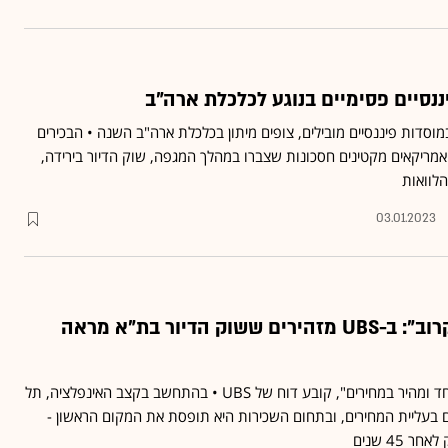
וסדות פיננסיים מובילים, צופים מיתון בכלכלת ארה"ב השנה • הבכירים
 אמריקאים מקטינים חסכונות שצברו במהלך המגפה, שוק הדיור בירידה,
לוואות
03.01.2023
"התיקון במחירים קרוב": ב-UBS מזהירים ששוק הדיור בת"א מראה
"יש סבירות גבוהה לתיקון חד ומהיר במחירים", קובע דוח של UBS • בהתחשב בקצב האינפלציה, תל
 בעליית המחירים, ובתחום השכירות היא תופסת את המקום הראשון -
 45 שנים