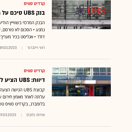
קרדיט סוויס
בנק UBS סיכם על רכישת קרדיט סוויס בכ-3 מיליארד דולר
דולר • אנליסט בכיר מעריך:
רועי ויינברגר
19.03.2023
קרדיט סוויס
דיווח: UBS הציע לרכוש את קרדיט סוויס במיליארד דולר
קבוצת UBS הגיש
עלתה לאחר מאמץ חירום של 
בלומברג, בקרדיט סוויס טוענים 
שירות גלובס
19.03.2023