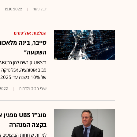
יובל ניסני
12.10.2022
המלצות אנליסטים
סייבר, בינה מלאכות
השקעה"
סביב אוטומציה, אנליטיקה
של 10% בשנה עד 2025, גבוהה מתעשיית הטכנולוגיה כולה
שירי חביב-ולדהורן
.2022
מנכ"ל BS
בקצה המנהרה
למרות שדוחות הביצועים ל