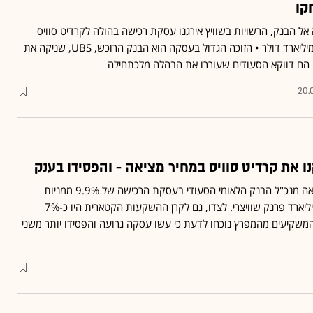
קו
אל הבנק, הרשויות בשוויץ אירגנו עסקת רכישה בהולה לקרדיט סוויס
בשווי זעום יחסית של 3.2 מיליארד דולר • הזוכה הגדול בעסקה הוא הבנק הרוכש, UBS, שניקה את
 הם דווקא הסעודים שעוררו את הבהלה מלכתחילה
20.
 את קרדיט סוויס במחיר מציאה - והפסידו בענק
רק לפני כמה חודשים התגאה מנכ"ל הבנק הלאומי הסעודי בעסקת הרכישה של 9.9% ממניות
קרדיט סוויס תמורת 1.5 מיליארד פרנק שוויצרי. לצדו, גם לקרן ההשקעות הקטארית היו כ-7%
המשקיעים מהמפרץ נוכחו לדעת כי עשו עסקה גרועה והפסידו יותר משני