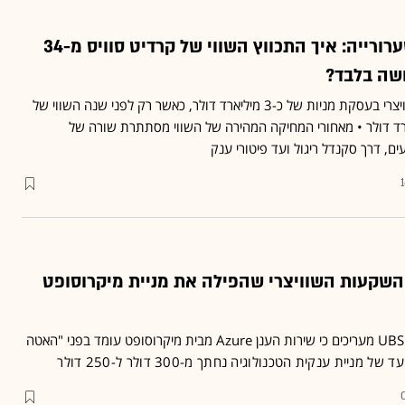
שערורייה רודפת שערורייה: איך התכווץ השווי של קרדיט סוויס מ-34
ושה בלבד?
UBS ירכוש את הבנק השוויצרי בעסקת מניות של כ-3 מיליארד דולר, כאשר רק לפני שנה השווי של
ד על כ-34 מיליארד דולר • מאחורי המחיקה המהירה של השווי מסתתרת שורה של
ם, דרך סקנדל ריגול ועד פיטורי ענק
שקעות השוויצרי שהפילה את מניית מיקרוסופט
בבנק ההשקעות השוויצרי UBS מעריכים כי שירות הענן Azure מבית מיקרוסופט עומד בפני "האטה
של מניית ענקית הטכנולוגיה נחתך מ-300 דולר ל-250 דולר