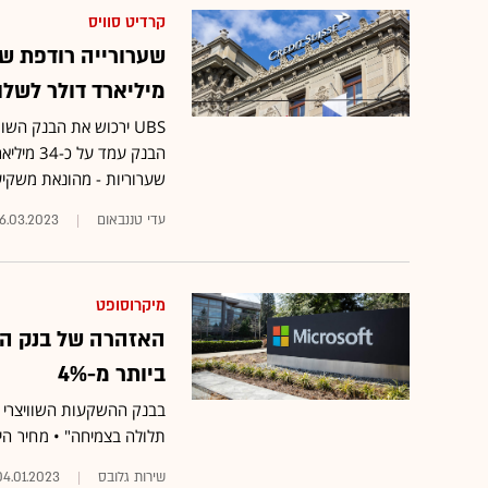
קרדיט סוויס
מיליארד דולר לשל
הבנק עמ
שערוריות - מהונאת משקיעי
עדי טננבאום
16.03.2023
מיקרוסופט
האזהרה של בנק הה
ביותר מ-4%
תלולה בצמיחה" •
מחיר היעד 
שירות גלובס
04.01.2023