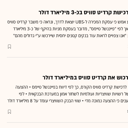
הבנק המרכזי בשווייץ הודיע אמש כי עסקת המכירה ל-UBS יוצאת לדרך, ונראה כי משבר קרדיט סוויס
נמנע • הסכום לא פורסם, אך לפי "פייננשל טיימס", מדובר בעסקת מניות בהיקף של כ-3 מיליארד
 "אנו צפויים לראות עוד בנקים קטנים יחסית שיירכשו ע"י גדולים מהם"
ה הצעה לרכישת קרדיט סוויס הקורס, כך לפי דיווח בפייננשל טיימס • ההצעה
רשויות שוויצריות ועולמיות לשחזר אמון במערכת הבנקאית • לפי
כי ההצעה נמוכה מדי • שווי הבנק השוויצרי עומד על 8 מיליארד דולר