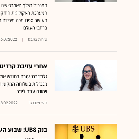
המנכ"ל ראלף האמרס אינו 
המערכת האקולוגית החזקה ש
העושר ספגו מכה מירידה ר
ברחבי העולם
שירות גלובס
26.07.2022
אחרי עזיבת קרדיט סו
גלודנברג עזבה בחודש אוק
וימונה עתה ליו"ר
רועי ויינברגר
28.02.2022
בנק UBS: שבוע העבודה ההיברידי הולך להישאר איתנו