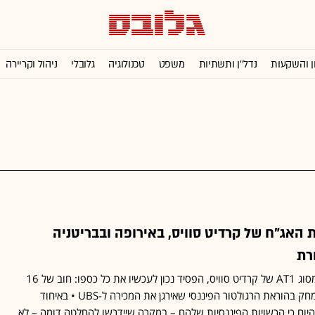
ן והשקעות
נדל''ן ותשתיות
משפט
טכנולוגיה
גלובלי
ניהול וקריירה
האג"ח של קרדיט סוויס, באירופה ובבריטניה
רת
מי שהחזיק באג"ח "קוקו" מסוג AT1 של קרדיט סוויס, הפסיד נכון לעכשיו את כל כספו: חוב של 16
מיליארד פרנק שוויצרי, שנמחק בהוראת הרגולטור הפיננסי שאירגן את המכירה ל-UBS • באיחוד
 היום כי הרשויות הפיננסיות שלהם – במקרה שיידרשו להחלטה דומה – לא