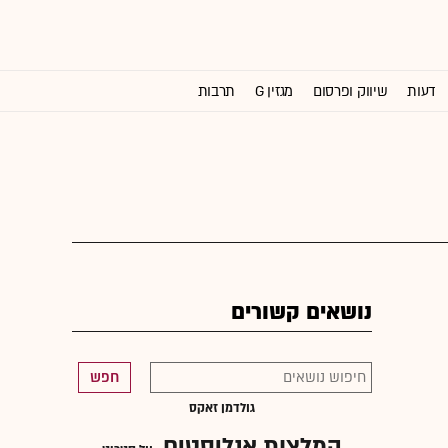
דעות
שיווק ופרסום
מגזין G
תרבות
וול סטריט ג'ורנל
נושאים קשורים
חפש
גולדמן זאקס
המלצות אנליסטים