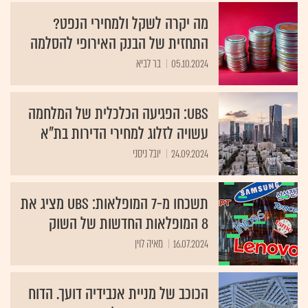
מה יקרה לשקל ולמחירי הנפט?
התחזית של הבנק האירופי להסלמה
05.10.2024
בר לביא
UBS: הפגיעה הכלכלית של המלחמה
עשויה לזלוג למחירי הדירות בת"א
24.09.2024
יובל ניסני
תשכחו מ-7 המופלאות: UBS מציג את
8 המופלאות החדשות של השוק
16.07.2024
מאיה לוין
הכוכב של מניית אנבידיה דועך. הדוח
שקובע - מה צפוי לה בהמשך?