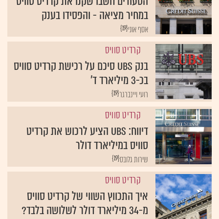
במחיר מציאה - והפסידו בענק
{19}
אסף אוני
קרדיט סוויס
בנק UBS סיכם על רכישת קרדיט סוויס
בכ-3 מיליארד ד'
{19}
רועי ויינברגר
קרדיט סוויס
דיווח: UBS הציע לרכוש את קרדיט
סוויס במיליארד דולר
{19}
שירות גלובס
קרדיט סוויס
איך התכווץ השווי של קרדיט סוויס
מ-34 מיליארד דולר לשלושה בלבד?
{19}
עדי טננבאום