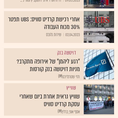
אחרי רכישת קרדיט סוויס: UBS תפטר
30% מכוח העבודה
02.04.2023
שירות גלובס
דויטשה בנק
"רגע ליהמן" של אירופה מתקרב?
מניות דויטשה בנק קורסות
{19}
חזי שטרנליכט
שווייץ
שוויץ נראית אחרת ביום שאחרי
עסקת קרדיט סוויס
{19}
אסף אוני, ברלין
קרדיט סוויס
| ניתוח