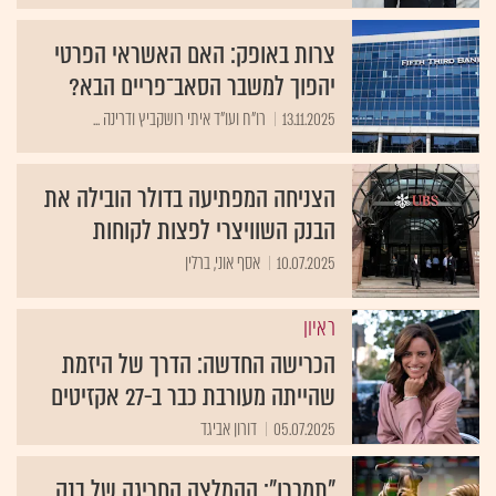
צרות באופק: האם האשראי הפרטי
יהפוך למשבר הסאב־פריים הבא?
13.11.2025
רו"ח ועו"ד איתי רושקביץ ודרינה ...
הצניחה המפתיעה בדולר הובילה את
הבנק השוויצרי לפצות לקוחות
10.07.2025
אסף אוני, ברלין
ראיון
הכרישה החדשה: הדרך של היזמת
שהייתה מעורבת כבר ב-27 אקזיטים
05.07.2025
דורון אביגד
"תמכרו": ההמלצה החריגה של בנק