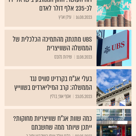
לכ-235 אלף דולר לאדם
16.08.2023
עידן ארץ
UBS מתנתק מהתמיכה הכלכלית של
הממשלה השוויצרית
11.08.2023
שירות גלובס
בעלי אג"ח בקרדיט סוויס נגד
הממשלה: קרב המיליארדים בשווייץ
23.05.2023
אסף אוני, ברלין
כמה שוות אג"ח שוויצריות מחוקות?
ייתכן שיותר ממה שחשבתם
09.05.2023
רו"ח ועו"ד איתי רושקביץ ומור כ ...