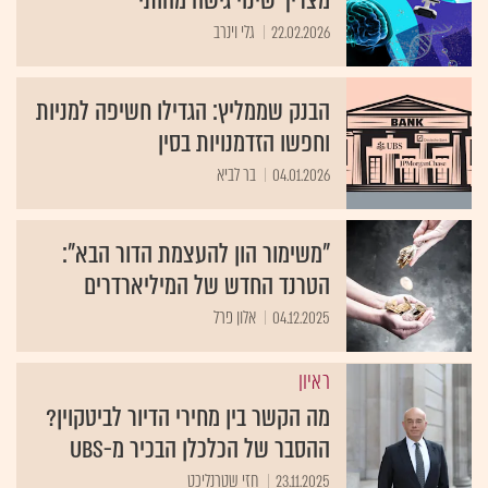
מצריך שינוי גישה מהותי
22.02.2026
גלי וינרב
הבנק שממליץ: הגדילו חשיפה למניות
וחפשו הזדמנויות בסין
04.01.2026
בר לביא
"משימור הון להעצמת הדור הבא":
הטרנד החדש של המיליארדרים
04.12.2025
אלון פרל
ראיון
מה הקשר בין מחירי הדיור לביטקוין?
ההסבר של הכלכלן הבכיר מ-UBS
23.11.2025
חזי שטרנליכט