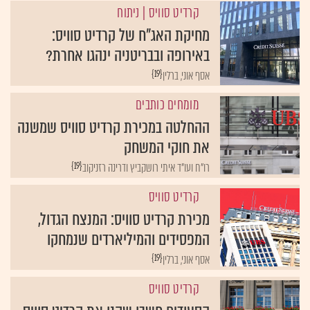
מחיקת האג"ח של קרדיט סוויס:
באירופה ובבריטניה ינהגו אחרת?
{19}
אסף אוני, ברלין
מומחים כותבים
ההחלטה במכירת קרדיט סוויס שמשנה
את חוקי המשחק
{19}
רו"ח ועו"ד איתי רושקביץ ודרינה רזניקוב
קרדיט סוויס
מכירת קרדיט סוויס: המנצח הגדול,
המפסידים והמיליארדים שנמחקו
{19}
אסף אוני, ברלין
קרדיט סוויס
הסעודים חשבו שקנו את קרדיט סוויס