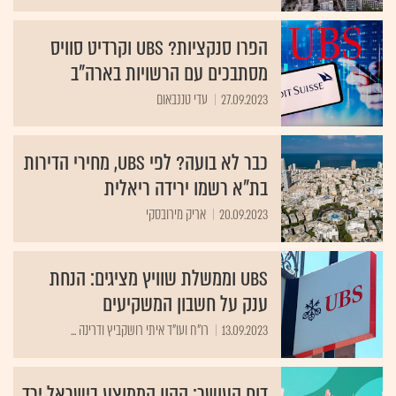
הפרו סנקציות? UBS וקרדיט סוויס
מסתבכים עם הרשויות בארה"ב
27.09.2023
עדי טננבאום
כבר לא בועה? לפי UBS, מחירי הדירות
בת"א רשמו ירידה ריאלית
20.09.2023
אריק מירובסקי
UBS וממשלת שוויץ מציגים: הנחת
ענק על חשבון המשקיעים
13.09.2023
רו"ח ועו"ד איתי רושקביץ ודרינה ...
דוח העושר: ההון הממוצע בישראל ירד