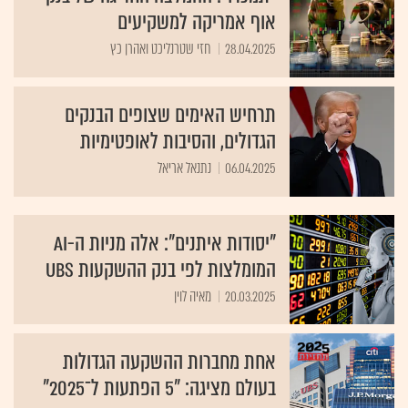
אוף אמריקה למשקיעים
28.04.2025
חזי שטרנליכט ואהרן כץ
תרחיש האימים שצופים הבנקים
הגדולים, והסיבות לאופטימיות
06.04.2025
נתנאל אריאל
"יסודות איתנים": אלה מניות ה-AI
המומלצות לפי בנק ההשקעות UBS
20.03.2025
מאיה לוין
אחת מחברות ההשקעה הגדולות
בעולם מציגה: "5 הפתעות ל־‏2025"
30.12.2024
בר לביא