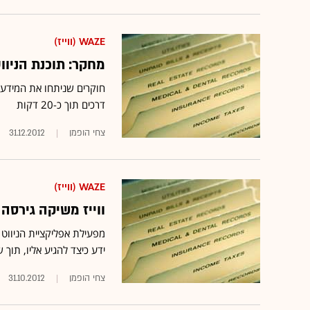
WAZE (ווייז)
מחקר: תוכנת הניווט Waze עשויה למנוע תאונות ד
דרכים תוך כ-20 דקות
צחי הופמן
31.12.2012
WAZE (ווייז)
ווייז משיקה גירס
מפעילת אפליקציית הניוו
ידע כיצד להגיע אליו, תוך 
צחי הופמן
31.10.2012