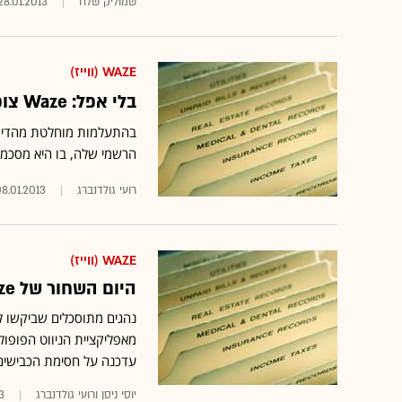
שמוליק שלח
28.01.2013
WAZE (ווייז)
בלי אפל: Waze צופה 70 מיליון משתמשים עד סוף השנה
בהתעלמות מוחלטת מהדיוו
הרשמי שלה, בו היא מסכמת את 2012 ומפרסמת תחזיות 
רועי גולדנברג
8.01.2013
WAZE (ווייז)
היום השחור של Waze: הפנתה נהגים לנתיבי איילון החסומים
נהגים מתוסכלים שביקשו 
מאפליקציית הניווט הפופו
עדכנה על חסימת הכבישים
יוסי ניסן ורועי גולדנברג
3