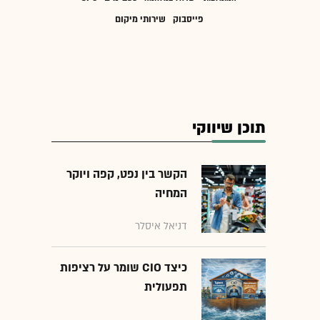
פייסבוק
שירותי מיקום
תוכן שיווקי
הקשר בין נפט, קפה ויוקר
המחיה
דניאל איסלר
כיצד CIO שומר על רציפות
תפעולית