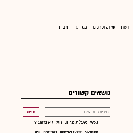
דעות
שיווק ופרסום
מגזין G
תרבות
וול סטריט ג'ורנל
נושאים קשורים
חפש
אפליקציות
Wolt
גוגל
גיא ברקוביץ'
כטב"מים
GPS
המומלצות
ישראל במלחמה