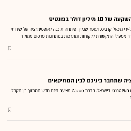
יליון דולר בפונטיס
יס הוקמה ב-2003 על-ידי מיכאל קרביס, ועופר שנקין, פיתחה תוכנה לאופטימיזציה של שירותי
די מפעילי התקשורת ללקוחות ומתרכזת בפתרונות פרסום ממוקד
ה שתחבר ביניכם לבין המוזיקאים
עוד קפיצה בעולם המוזיקה האינטרנטי בישראל: חברת Zazoo מציעה מיזם חדש המתווך בין הקהל