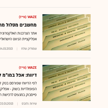
WAZE (ווייז)
מחשבים מסלול מחדש
אפליקציית הניווט הישראלי
שמוליק שלח
04.01.2013
WAZE (ווייז)
דיווח: אפל במו"מ לרכישת Waze בכ-00
לפי הדיווח שפורסם בטק קר
פייסבוק במגעים לרכישת 
שירות גלובס
02.01.2013