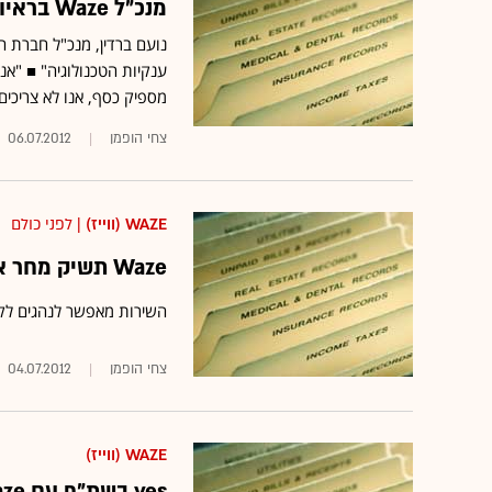
מנכ"ל Waze בראיון ל"גלובס": "אנחנו בקרב נגד גוגל"
נועם ברדין, מנכ"ל חברת ה
ענקיות הטכנולוגיה" ■ "אנ
מספיק כסף, אנו לא צריכים
צחי הופמן
06.07.2012
WAZE (ווייז)
| לפני כולם
Waze תשיק מחר את שירות תחנות הדלק בישראל
השירות מאפשר לנהגים לקבל
צחי הופמן
04.07.2012
WAZE (ווייז)
yes בשת"פ עם waze: כ-85 אלף הורידו את קולו של "זנזורי"