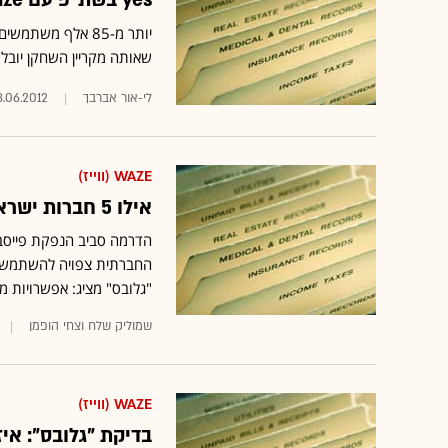
שאותה מקריין השחקן יובל ס
לי-אור אברבך
8.06.2012
WAZE (ווייז)
אילו 5 חברות ישראליות יכולות לעניין את מארק צוקרברג?
הדרמה סביב הנפקת פייס
החברתית צפויה להשתמש ב
"גלובס" מציג: אפשרויות מ
שמוליק שלח וצחי הופמן
WAZE (ווייז)
בדיקת "גלובס": איז