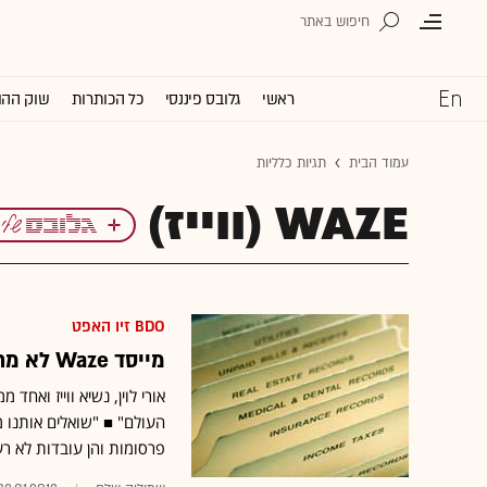
ראשי
גלובס פיננסי
כל הכותרות
שוק ההו
עמוד הבית
תגיות כלליות
WAZE (ווייז)
BDO זיו האפט
מייסד Waze לא מתייחס לאפל: "יש לנו מתחרה אחד - גוגל"
אורי לוין, נשיא ווייז ואח
העולם" ■ "שואלים אותנו מ
פרסומות והן עובדות לא רע