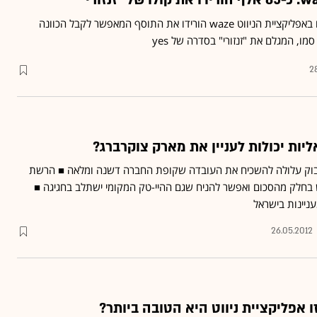
יותר מ-85 אלף משתמשים באפליקציית הניווט waze הורידו את התוסף המאפשר לקבל הכוונה
מו, המגלם את "זנזורי" בסדרה של yes
2
בוק עלולה להשכיח את העובדה שקופת החברה דשנה ומלאה ■ הרשת
חלק מהסכום ואפשר להניח שגם ההיי-טק המקומי ישתלב בחגיגה ■
עניינות בישראל
26.05.2012
ו אפליקציית ניווט היא הטובה ביותר?