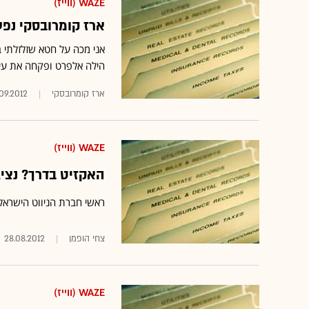
WAZE (ווייז)
ארז קומרובסקי נפ
אני מכה על חטא שזלזלתי 
הילה אלפרט ופקחה את עינ
ארז קומרובסקי
09.2012
WAZE (ווייז)
האקזיט בדרך? נציגי
ראשי חברת הניווט הישראלי
צחי הופמן
28.08.2012
WAZE (ווייז)