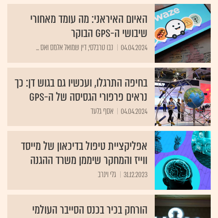
האיום האיראני: מה עומד מאחורי
שיבושי ה-GPS הבוקר
04.04.2024
נבו טרבלסי, דין שמואל אלמס ואס ...
בחיפה התרגלו, ועכשיו גם בגוש דן: כך
נראים פרפורי הגסיסה של ה-GPS
04.04.2024
אסף גלעד
אפליקציית טיפול בדיכאון של מייסד
ווייז והמחקר שיממן משרד ההגנה
31.12.2023
גלי וינרב
הורחק בכיר בכנס הסייבר העולמי