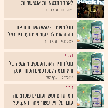
לאחר התבטאויות אנטישמיות
01.11.2023
מיטל וייזברג
גוגל מפות ו־Waze משביתות את
ההתראות לגבי עומסי תנועה בישראל
23.10.2023
מיטל וייזברג
בלעדי
גוגל הורידה את העסקים מהמפה של
ווייז וגרמה למפרסמים הפסדי ענק
19.07.2023
אסף גלעד
ניתוח
המייסדים נטשו ועובדים פוטרו: מה
עובר על ווייז עשור אחרי האקזיט?