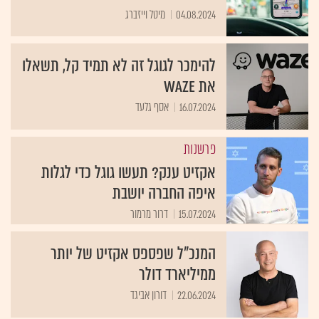
04.08.2024
מיטל וייזברג
להימכר לגוגל זה לא תמיד קל, תשאלו
את Waze
16.07.2024
אסף גלעד
פרשנות
אקזיט ענק? תעשו גוגל כדי לגלות
איפה החברה יושבת
15.07.2024
דרור מרמור
המנכ"ל שפספס אקזיט של יותר
ממיליארד דולר
22.06.2024
דורון אביגד