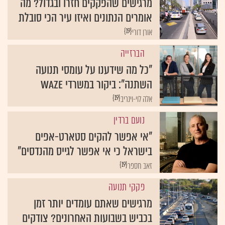
מרגישים שהפקקים חזרו ובגדול? מה
אומרים הנתונים ואיזו עיר הכי סובלת
{19}
אורן דורי
הברזייה
"כל מה שידענו על עומסי תנועה
השתנה": ביקור במשרדי waze
{19}
אלה לוי-וינריב
נועם ברדין
"אי אפשר להקים סטארט-אפים
בישראל כי אי אפשר לגייס מהנדסים"
{19}
זאב חספר
פקקי תנועה
מרגישים שאתם עומדים יותר זמן
בכביש בשבועות האחרונים? צודקים