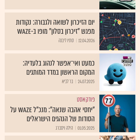
יום הזיכרון לשואה ולגבורה: נקודות
מפגש "זיכרון בסלון" מופו ב-WAZE
12.04.2026
סתיו ליבנה
כמעט ואי־אפשר לנהוג בלעדיה:
המקום הראשון במדד המותגים
24.07.2025
בר לביא
פודקאסט
"יחסי אהבה שנאה": מנכ"ל Waze על
הסודות של הנהגים הישראלים
01.05.2025
הילה ויסברג