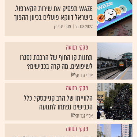
Waze תפסיק את שירות הקארפול.
בישראל דווקא פועלים בכיוון ההפוך
25.08.2022
אסף זגריזק
פקקי תנועה
תחנות קו החוף של הרכבת נסגרו
לשיפוצים. מה קרה בכבישים?
{19}
אסף זגריזק
פקקי תנועה
הלווייתו של הרב קנייבסקי: כלל
הכבישים נפתחו לתנועה
{19}
אסף זגריזק
פקקי תנועה