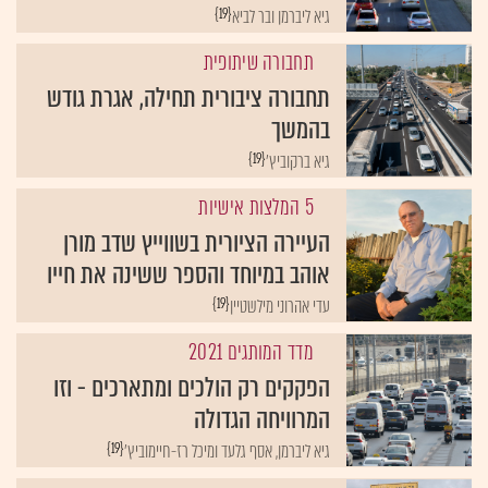
{19}
גיא ליברמן ובר לביא
תחבורה שיתופית
תחבורה ציבורית תחילה, אגרת גודש
בהמשך
{19}
גיא ברקוביץ'
5 המלצות אישיות
העיירה הציורית בשווייץ שדב מורן
אוהב במיוחד והספר ששינה את חייו
{19}
עדי אהרוני מילשטיין
מדד המותגים 2021
הפקקים רק הולכים ומתארכים - וזו
המרוויחה הגדולה
{19}
גיא ליברמן, אסף גלעד ומיכל רז-חיימוביץ'