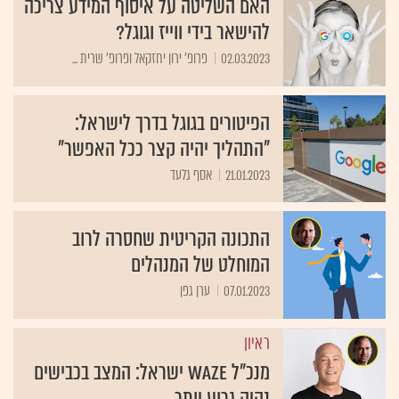
האם השליטה על איסוף המידע צריכה
להישאר בידי ווייז וגוגל?
02.03.2023
פרופ' ירון יחזקאל ופרופ' שרית ...
הפיטורים בגוגל בדרך לישראל:
"התהליך יהיה קצר ככל האפשר"
21.01.2023
אסף גלעד
התכונה הקריטית שחסרה לרוב
המוחלט של המנהלים
07.01.2023
ערן גפן
ראיון
מנכ"ל Waze ישראל: המצב בכבישים
נהיה גרוע יותר