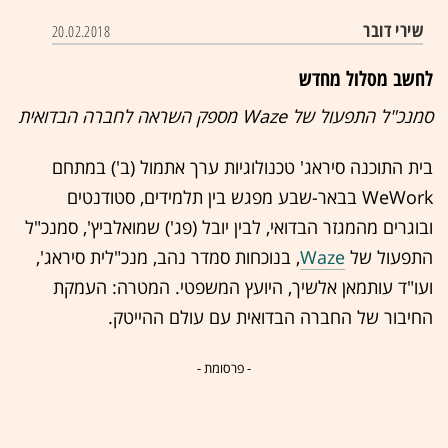
שירי דובר
20.02.2018
לחשב מסלול מחדש
סמנכ"ל התפעול של Waze מספק השראה לחברה הבדואית
בית התוכנה סיראג' טכנולוגיות ערך אתמול (ב') במתחם
WeWork בבאר-שבע מפגש בין תלמידים, סטודנטים
ובוגרים מהמגזר הבדואי, לבין יובל (פג') שמואלביץ', סמנכ"ל
התפעול של
Waze
, בנוכחות סמדר נהב, מנכ"לית סיראג',
ועו"ד עותמאן אלשיך, היועץ המשפטי. המטרה: העמקת
החיבור של החברה הבדואית עם עולם ההייטק.
- פרסומת -