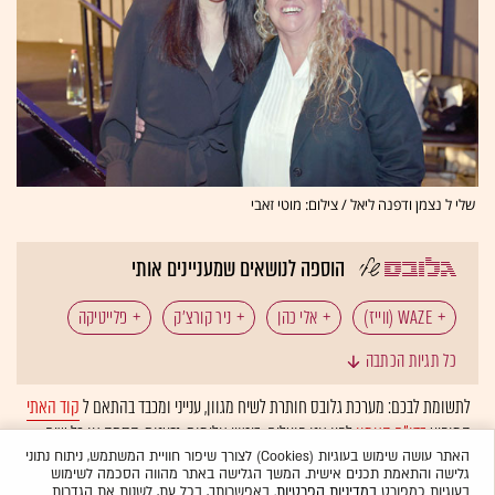
שלי ל נצמן ודפנה ליאל / צילום: מוטי זאבי
הוספה לנושאים שמעניינים אותי
WAZE (ווייז)
אלי כהן
ניר קורצ'ק
פלייטיקה
כל תגיות הכתבה
עדינה בר-שלום
לתשומת לבכם: מערכת גלובס חותרת לשיח מגוון, ענייני ומכבד בהתאם ל
קוד האתי
המופיע
בדו"ח האמון
לפיו אנו פועלים. ביטויי אלימות, גזענות, הסתה או כל שיח
בלתי הולם אחר מסוננים בצורה
אוטומטית
ולא יפורסמו באתר.
האתר עושה שימוש בעוגיות (Cookies) לצורך שיפור חוויית המשתמש, ניתוח נתוני
גלישה והתאמת תכנים אישית. המשך הגלישה באתר מהווה הסכמה לשימוש
בעוגיות כמפורט
במדיניות הפרטיות
. באפשרותך, בכל עת, לשנות את הגדרות