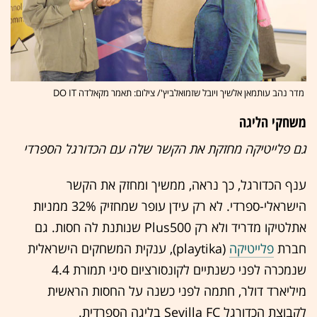
מדר נהב עותמאן אלשיך ויובל שזמואלביץ'/ צילום: תאמר מקאלדה DO IT
משחקי הליגה
גם פלייטיקה מחזקת את הקשר שלה עם הכדורגל הספרדי
ענף הכדורגל, כך נראה, ממשיך ומחזק את הקשר
הישראלי-ספרדי. לא רק עידן עופר שמחזיק 32% ממניות
אתלטיקו מדריד ולא רק Plus500 שנותנת לה חסות. גם
חברת
פלייטיקה
(playtika), ענקית המשחקים הישראלית
שנמכרה לפני כשנתיים לקונסורציום סיני תמורת 4.4
מיליארד דולר, חתמה לפני כשנה על החסות הראשית
לקבוצת הכדורגל Sevilla FC בליגה הספרדית.