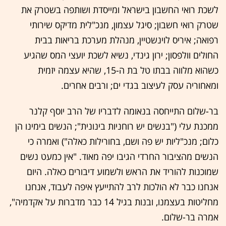
לשכת רואי החשבון בישראל ומייסדת ושותפה בשטרק את
שטרק רואי חשבון; סיגל עצמון, מנכ"לית מדיקס שירותי
רפואה; איריס לוינשטיין, מנהלת מערכת בריאות בבית
החולים וולפסון; ירון גינדי, נשיא לשכת יועצי המס שהגיע
כשהוא מלווה בבתו טל בת ה-15, שהיא עצמה יזמית
ומאחוריה עסק לעיצוב בגדי ים; ורבים אחרים.
בר-שלום התייחסה בנאומה לדבריו של הרב יוסף קלנר
ממכנת עלי ("בנשים יש רוחניות בינונית"; הנשים בימינו הן
כלום; מנכ"ליות יש פה ושם, בחורילות כאלה") ואמרה כי
הנשים מהציבור החרדי הגיבו יפה מאוד. "אין כמעט נשים
שמוכנות להוריד את הראש ולשמוע דיבורים כאלה. היום
אנחנו כבר לא הולכות לרב להתייעץ איפה לעבוד, אנחנו
מחליטות בעצמנו, ובנות בגיל 14 כבר מדברות על אקדמיה",
אמרה בר-שלום.