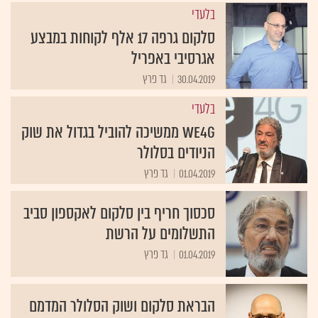
בלעדי
סלקום גרפה 17 אלף לקוחות במבצע
אגרסיבי באפריל
30.04.2019
גד פרץ
בלעדי
We4G ממשיכה להוביל בגדול את שוק
הניודים בסלולר
01.04.2019
גד פרץ
סכסוך חריף בין סלקום לאקספון סביב
התשלומים על הרשת
01.04.2019
גד פרץ
הבראת סלקום ושוק הסלולר המדמם