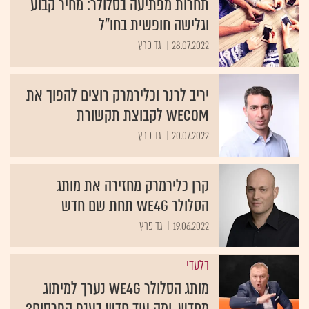
תחרות מפתיעה בסלולר: מחיר קבוע
וגלישה חופשית בחו"ל
28.07.2022
גד פרץ
יריב לרנר וכלירמרק רוצים להפוך את
Wecom לקבוצת תקשורת
20.07.2022
גד פרץ
קרן כלירמרק מחזירה את מותג
הסלולר We4G תחת שם חדש
19.06.2022
גד פרץ
בלעדי
מותג הסלולר WE4G נערך למיתוג
מחדש. ומה עוד חדש בענף הפרסום?