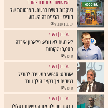
הפרסומות הזכורות והאהובות
בעקבות השיח ברשת: הפרסומת של
הודיס - הכי זכורה השבוע
{19}
ענת ביין-לובוביץ'
סלקום
| בלעדי
לא נעים לא נורא: פלאפון איבדה
10,000 לקוחות
{19}
גד פרץ
סלקום
| בלעדי
אוגוסט: We4G ממשיכה להוביל
בגיוסים אך בקצב הולך ויורד
{19}
גד פרץ
סלקום
| בלעדי
פרטנר מובילה את הנטישות בסלולר