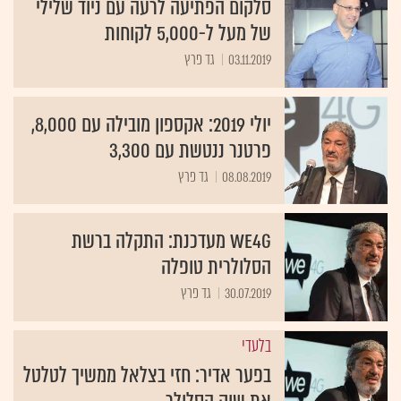
סלקום הפתיעה לרעה עם ניוד שלילי
של מעל ל-5,000 לקוחות
03.11.2019
גד פרץ
יולי 2019: אקספון מובילה עם 8,000,
פרטנר ננטשת עם 3,300
08.08.2019
גד פרץ
WE4G מעדכנת: התקלה ברשת
הסלולרית טופלה
30.07.2019
גד פרץ
בלעדי
בפער אדיר: חזי בצלאל ממשיך לטלטל