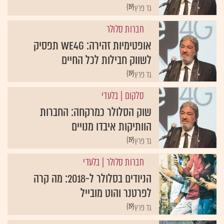
{19}
גד פרץ
חברות סלולר
אופטימיות זהירה: We4G תפסיק
לשווק חבילות לכל החיים
{19}
גד פרץ
סלקום
| בלעדי
שוק הסלולר כמרקחה: החברות
הוותיקות איבדו מנויים
{19}
גד פרץ
חברות סלולר
| בלעדי
הניודים בסלולר ל-2018: מה קרה
לפרטנר והוט מובייל
{19}
גד פרץ