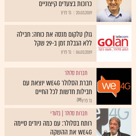
כרוכות בצעדים קיצוניים
20.03.2019
גד פרץ
גולן טלקום מנסה את כוחה: חבילה
ללא הגבלת זמן ב-29 שקל
06.03.2019
גד פרץ
חברות סלולר
חברת הסלולר We4G יוצאת עם
חבילות חדשות לכל החיים
{19}
גד פרץ
חברות סלולר
| בלעדי
רותח בסלולר: עם כמה ניודים סיימה
We4G את ההשקה