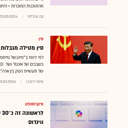
מהתוכנות המוכרות • היתרו
נבו טרבלסי
05.05.2024
סין
סין מטילה מגבלות ח
לפי דיווח ב"פייננשל טיי
של תעשיית הטק בין ארה"ב
מיטל וייזברג
25.03.2024
מיקרוסופט
ל
ווינדוס