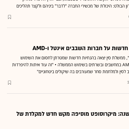
ן הבולט: היכולת של מכשירי החברה "לדבר" ביניהם ולקצר תהליכים
דשות על חברות השבבים אינטל ו-AMD
מס", ממשלת סין יצאה בהנחיות חדשות שמטרתן לחסום את השימוש
בשבבים של אינטל ושל AMD במחשבים ובשרתים בשימוש הממשלה • "זה עוד איתות להיפרדות
 לסין ולמלחמת סחר שמעורבים בה שיקולים ביטחוניים"
ראשונה זה כ־30 שנה: מיקרוסופט מוסיפה מקש חדש למקלדת של