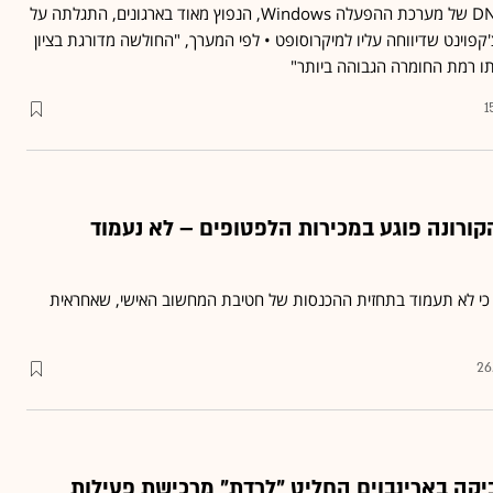
חולשת האבטחה בשרת DNS של מערכת ההפעלה Windows, הנפוץ מאוד בארגונים, התגלתה על
פוינט שדיווחה עליו למיקרוסופט • לפי המערך, "החולשה מדורגת בציון
1
הקורונה פוגע במכירות הלפטופים – לא נעמוד
 כי לא תעמוד בתחזית ההכנסות של חטיבת המחשוב האישי, שאחראית
26
יקה בארינבוים החליט "לרדת" מרכישת פעילות