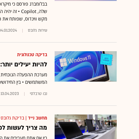
בבלומברג פורסם כי מיקרו
מקש ווינדוס, שפותח את
שירות גלובס
04.01.2024
בדיקה טכנולוגית
להיות יעילים יותר: הפיצ'רים של 
מערכת ההפעלה הנוכחית של
המשתמשים • בין החידושים:
נבו טרבלסי
13.04.2023
מחשב נייד
| בדיקת גלובס
מה צריך לעשות ל
בין אם אתם מעבירים את ה