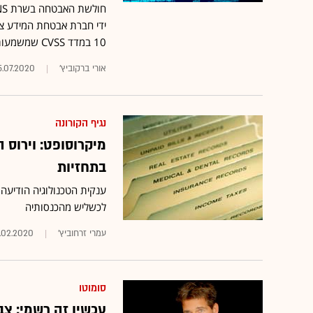
ידי חברת אבטחת המידע צ'ק
10 במדד CVSS שמשמעותו רמת החומרה הגבוהה ביותר"
אורי ברקוביץ'
5.07.2020
נגיף הקורונה
מיקרוסופט: וירוס 
בתחזיות
ענקית הטכנולוגיה הודיעה
לכשליש מהכנסותיה
עמרי זרחוביץ'
.02.2020
סומוטו
עכשיו זה רשמי: צב