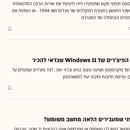
סופט תוסיף מקש שתפקידו יהיה להפעיל את שירות הבינה המלכאותית
שלה, Copilot • זה יהיה השינוי הראשון בתצורת המקלדות של ווינדוס מאז 1994 - אז הוסיפה את
 תפריט ההתחלה של המערכת
Windows 11 שכדאי להכיר
 מיקרוסופט מציעה עיצוב נגיש וברור יותר, לצד פיצ'רים שמקלים על
 פריסת חלונות וחיבור יעיל לסמארטפון
פני שמעבירים הלאה מחשב משומש?
מחשב הישן לבן משפחה או מפרסמים אותו בקבוצות יד שניה, יש כמה