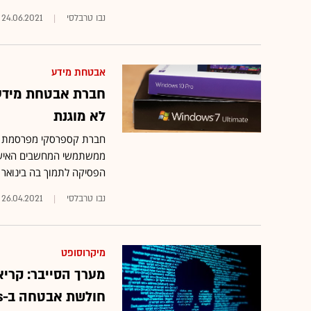
נבו טרבלסי
24.06.2021
אבטחת מידע
לא מוגנת
הפסיקה לתמוך בה בינואר 2020 • לגלובס נודע, שבישראל שיעור המשתמשים עומד על 3.2%
נבו טרבלסי
26.04.2021
מיקרוסופט
מערך הסייבר: קרי
חולשת אבטחה ב-Windows