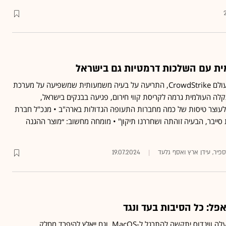
ת עם השלכות דרמטיות גם בישראל
חברת האבטחה הגדולה בעולם CrowdStrike, התריעה על בעיה משמעותית שמשפיעה על מערכת
 Windows • התקלה העולמית גרמה לקריסת קווי חירום, פגיעה בבנקים בישראל,
לעוצר טיסות של כמה מחברות התעופה הגדולות בארה"ב • מנכ"ל חברת
סייבר, הבעיה זוהתה ושחררנו תיקון" • מומחה מחשוב: ״מוצר ההגנה
ספיר, עידן ארץ ואסף גלעד
19.07.2024
ל: כל הסיבות בעד ונגד
מי שהתרגל למערכת ההפעלה ווינדוס יתקשה להתרגל ל-MacOS, וגם ייאלץ להיפרד מחלק