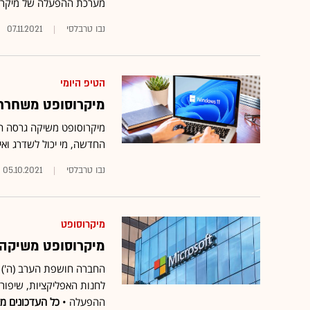
מערכת ההפעלה של מיקרו
נבו טרבלסי
07.11.2021
הטיפ היומי
מיקרוסופט משחררת את Windows 11: מה חדש ומ
החדשה, מי יכול לשדרג ואי
נבו טרבלסי
05.10.2021
מיקרוסופט
מיקרוסופט משיקה את ווינדוס 11. כל ה
לחנות האפליקציות, שיפורים
ההפעלה •
כל העדכונים מ