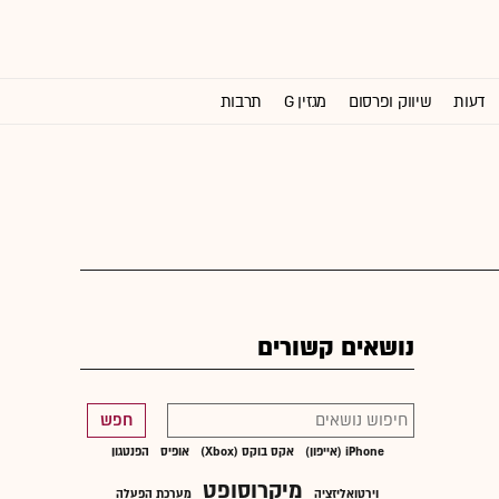
דעות
שיווק ופרסום
מגזין G
תרבות
וול סטריט ג'ורנל
נושאים קשורים
חפש
iPhone (אייפון)
אקס בוקס (Xbox)
אופיס
הפנטגון
מיקרוסופט
וירטואליזציה
מערכת הפעלה