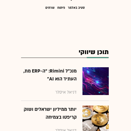
סטיב באלמר
פיתוח
שרתים
תוכן שיווקי
מנכ״ל Rimini: “ה-ERP מת,
העתיד הוא AI"
דניאל איסלר
יותר ממיליון ישראלים ושוק
קריפטו בצמיחה
דניאל איסלר