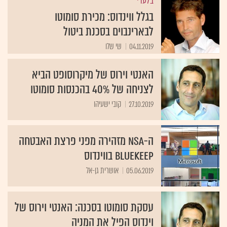
בלעדי
בגלל ווינדוס: מכירת סומוטו
לבארינבוים בסכנת ביטול
04.11.2019
שי שלו
האנטי וירוס של מיקרוסופט הביא
לצניחה של 40% בהכנסות סומוטו
27.10.2019
קובי ישעיהו
ה-NSA מזהירה מפני פרצת האבטחה
BlueKeep בווינדוס
05.06.2019
אושרית גן-אל
עסקת סומוטו בסכנה: האנטי וירוס של
וינדוס הפיל את המניה