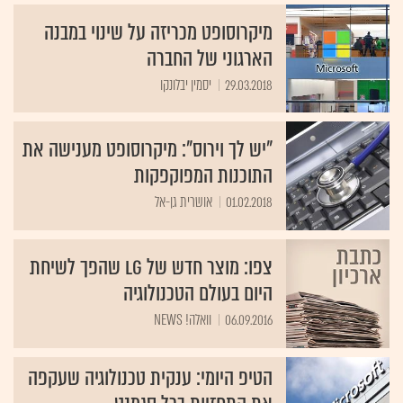
מיקרוסופט מכריזה על שינוי במבנה
הארגוני של החברה
29.03.2018
יסמין יבלונקו
"יש לך וירוס": מיקרוסופט מענישה את
התוכנות המפוקפקות
01.02.2018
אושרית גן-אל
צפו: מוצר חדש של LG שהפך לשיחת
היום בעולם הטכנולוגיה
06.09.2016
וואלה! NEWS
הטיפ היומי: ענקית טכנולוגיה שעקפה