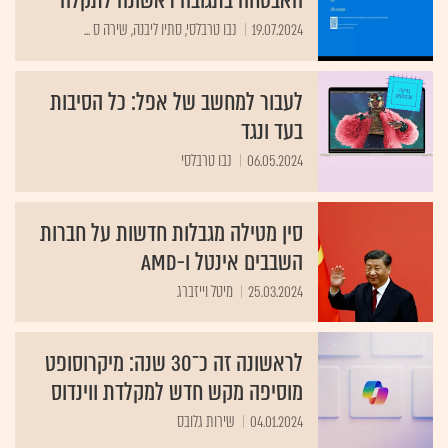
האבטחה בתגובה ראשונה לתקלה
19.07.2024
נבו טרבלסי, סתיו ליבנה, שירה ס ...
לעבור למחשב של אפל: כל הסיבות
בעד ונגד
06.05.2024
נבו טרבלסי
סין מטילה מגבלות חדשות על חברות
השבבים אינטל ו-AMD
25.03.2024
מיטל וייזברג
לראשונה זה כ־30 שנה: מיקרוסופט
מוסיפה מקש חדש למקלדת ווינדוס
04.01.2024
שירות גלובס