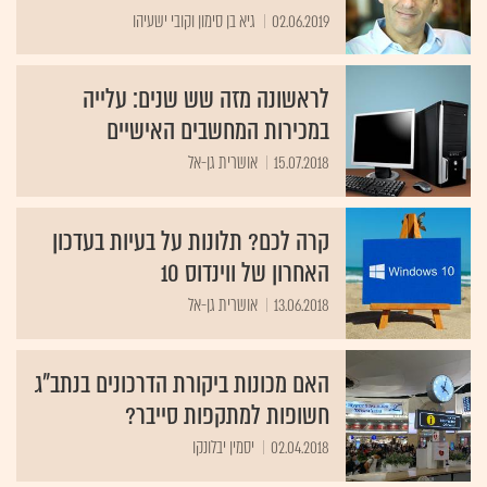
02.06.2019
גיא בן סימון וקובי ישעיהו
לראשונה מזה שש שנים: עלייה
במכירות המחשבים האישיים
15.07.2018
אושרית גן-אל
קרה לכם? תלונות על בעיות בעדכון
האחרון של ווינדוס 10
13.06.2018
אושרית גן-אל
האם מכונות ביקורת הדרכונים בנתב"ג
חשופות למתקפות סייבר?
02.04.2018
יסמין יבלונקו