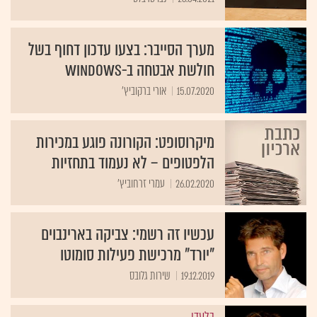
מערך הסייבר: בצעו עדכון דחוף בשל
חולשת אבטחה ב-Windows
15.07.2020
אורי ברקוביץ'
מיקרוסופט: הקורונה פוגע במכירות
הלפטופים – לא נעמוד בתחזיות
26.02.2020
עמרי זרחוביץ'
עכשיו זה רשמי: צביקה בארינבוים
"יורד" מרכישת פעילות סומוטו
19.12.2019
שירות גלובס