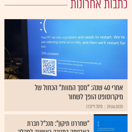
כתבות אחרונות
אחרי 40 שנה: "מסך המוות" הכחול של
מיקרוסופט הופך לשחור
29.06.2025
מיטל וייזברג
"שחררנו תיקון": מנכ"ל חברת