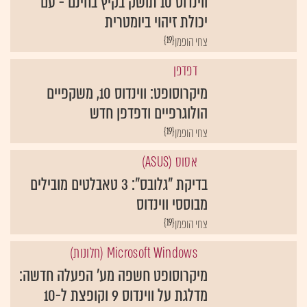
ווינדוס 10 תושק בקיץ בחינם - עם
יכולת זיהוי ביומטרית
{19}
צחי הופמן
דפדפן
מיקרוסופט: ווינדוס 10, משקפיים
הולוגרפיים ודפדפן חדש
{19}
צחי הופמן
אסוס (ASUS)
בדיקת "גלובס": 3 טאבלטים מובילים
מבוססי ווינדוס
{19}
צחי הופמן
Microsoft Windows (חלונות)
מיקרוסופט חשפה מע' הפעלה חדשה:
מדלגת על ווינדוס 9 וקופצת ל-10