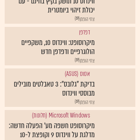
ווינדוס 10 תושק בקיץ בחינם - עם
יכולת זיהוי ביומטרית
{19}
צחי הופמן
דפדפן
מיקרוסופט: ווינדוס 10, משקפיים
הולוגרפיים ודפדפן חדש
{19}
צחי הופמן
אסוס (ASUS)
בדיקת "גלובס": 3 טאבלטים מובילים
מבוססי ווינדוס
{19}
צחי הופמן
Microsoft Windows (חלונות)
מיקרוסופט חשפה מע' הפעלה חדשה:
מדלגת על ווינדוס 9 וקופצת ל-10