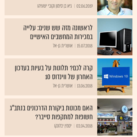
02.06.2019
גיא בן סימון וקובי ישעיהו
לראשונה מזה שש שנים: עלייה
במכירות המחשבים האישיים
15.07.2018
אושרית גן-אל
קרה לכם? תלונות על בעיות בעדכון
האחרון של ווינדוס 10
13.06.2018
אושרית גן-אל
האם מכונות ביקורת הדרכונים בנתב"ג
חשופות למתקפות סייבר?
02.04.2018
יסמין יבלונקו