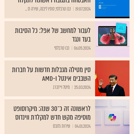
האבטחה בתגובה ראשונה לתקלה
19.07.2024
נבו טרבלסי, סתיו ליבנה, שירה ס ...
לעבור למחשב של אפל: כל הסיבות
בעד ונגד
06.05.2024
נבו טרבלסי
סין מטילה מגבלות חדשות על חברות
השבבים אינטל ו-AMD
25.03.2024
מיטל וייזברג
לראשונה זה כ־30 שנה: מיקרוסופט
מוסיפה מקש חדש למקלדת ווינדוס
04.01.2024
שירות גלובס