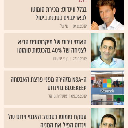
בלעדי
בגלל ווינדוס: מכירת סומוטו
לבארינבוים בסכנת ביטול
04.11.2019
שי שלו
האנטי וירוס של מיקרוסופט הביא
לצניחה של 40% בהכנסות סומוטו
27.10.2019
קובי ישעיהו
ה-NSA מזהירה מפני פרצת האבטחה
BlueKeep בווינדוס
05.06.2019
אושרית גן-אל
עסקת סומוטו בסכנה: האנטי וירוס של
וינדוס הפיל את המניה