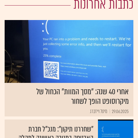
כתבות אחרונות
אחרי 40 שנה: "מסך המוות" הכחול של
מיקרוסופט הופך לשחור
29.06.2025
מיטל וייזברג
"שחררנו תיקון": מנכ"ל חברת