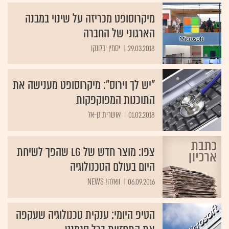
מיקרוסופט מכריזה על שינוי במבנה
הארגוני של החברה
29.03.2018
יסמין יבלונקו
"יש לך וירוס": מיקרוסופט מענישה את
התוכנות המפוקפקות
01.02.2018
אושרית גן-אל
צפו: מוצר חדש של LG שהפך לשיחת
היום בעולם הטכנולוגיה
06.09.2016
וואלה! NEWS
הטיפ היומי: ענקית טכנולוגיה שעקפה