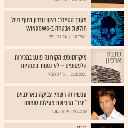
מערך הסייבר: בצעו עדכון דחוף בשל
חולשת אבטחה ב-Windows
15.07.2020
אורי ברקוביץ'
מיקרוסופט: הקורונה פוגע במכירות
הלפטופים – לא נעמוד בתחזיות
26.02.2020
עמרי זרחוביץ'
עכשיו זה רשמי: צביקה בארינבוים
"יורד" מרכישת פעילות סומוטו
19.12.2019
שירות גלובס