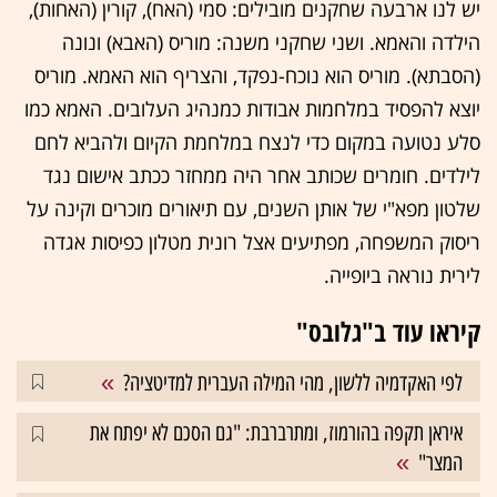
יש לנו ארבעה שחקנים מובילים: סמי (האח), קורין (האחות),
הילדה והאמא. ושני שחקני משנה: מוריס (האבא) ונונה
(הסבתא). מוריס הוא נוכח-נפקד, והצריף הוא האמא. מוריס
יוצא להפסיד במלחמות אבודות כמנהיג העלובים. האמא כמו
סלע נטועה במקום כדי לנצח במלחמת הקיום ולהביא לחם
לילדים. חומרים שכותב אחר היה ממחזר ככתב אישום נגד
שלטון מפא"י של אותן השנים, עם תיאורים מוכרים וקינה על
ריסוק המשפחה, מפתיעים אצל רונית מטלון כפיסות אגדה
לירית נוראה ביופייה.
קיראו עוד ב"גלובס"
לפי האקדמיה ללשון, מהי המילה העברית למדיטציה?
איראן תקפה בהורמוז, ומתרברבת: "גם הסכם לא יפתח את
המצר"