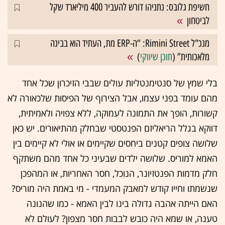
חשיפת גלובס: נתניהו דורש להעביר 400 מיליארד שקל
לביטחון
מנכ"ל Rimini Street: “ה-ERP מת, העתיד הוא בבינה
מלאכותית” (
תוכן שיווקי
)
בלי שמץ של סנטימנטליות עולים שבבי הזיכרון שכל אחד
מהם עומד בפני עצמו, אבל הצירוף של הפיסות שלכאורה לא
קשורות, הופך את התמונה לעמוקה, ללא צפויה ולאמיתית,
דווקא בגלל הריאליזם הפנטסטי שבחלק מהתיאורים. יש כאן
שלושה צופים קטנים ביחסים שקיימים או אולי לא קיימים בין
האמא למוריס. שלושה ילדים שבעיני כל אחד מהם משתקף
חלק מדמות הפנטזיונר, הנוכל, חסר האחריות, או המהפכן
שנשמתו וחייו קודש למאבק המעמדי - מי באמת היה מוריס?
האם הייתה אהבה גדולה בינו לבין האמא - כמו שהנונה
טענה, או שמא היה כובש לבבות חסר מצפון? לעולם לא