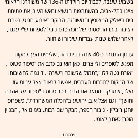
בשבוע שעבר, לכבוד יום הולדתו ה-136 של משוררנו הלאומי
ציינו בתל-אביב, בהשתתפות הנשיא וראש העיר, את פתיחת
בית ביאליק המשופץ והמשוחזר. הבוקר באירוע חגיגי, נפתח
לציבור ביתו ההיסטורי של זוכה פרס נובל לספרות ש"י עגנון,
לאחר שלוש שנות עבודות שימור ושיחזור.
עגנון התגורר כ-40 שנה בבית הזה, שלימים הפך למקום
מפגש לסופרים וליוצרים. כאן הוא גם כתב את "סיפור פשוט",
"אורח נטה ללון","תמול שלשום" ו"שירה". דוגמה לחשיבותו
של המקום לתרבות העברית, אפשר לראות אצל עמוס עוז
הילד, שמבקר ומתאר את הבית בפרוטרוט ב"סיפור על אהבה
וחושך", וגם אצל א.ב. יהושע ב"הכלה המשחררת", כשפרופ'
יוחנן ריבלין - גיבור הספר, מבקר שם רבות. בימים אלו, הבניין
הוכרז כאתר לאומי.
- פרסומת -