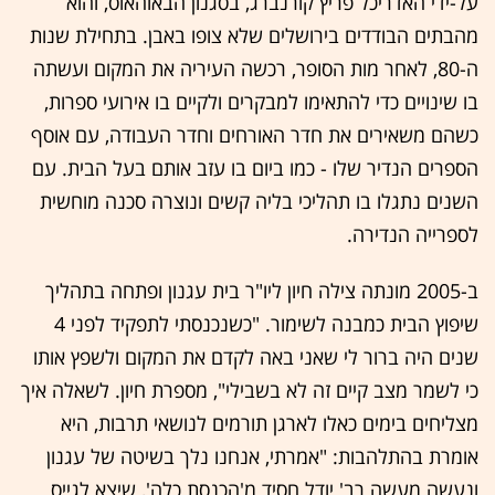
על-ידי האדריכל פריץ קורנברג, בסגנון הבאוהאוס, והוא
מהבתים הבודדים בירושלים שלא צופו באבן. בתחילת שנות
ה-80, לאחר מות הסופר, רכשה העיריה את המקום ועשתה
בו שינויים כדי להתאימו למבקרים ולקיים בו אירועי ספרות,
כשהם משאירים את חדר האורחים וחדר העבודה, עם אוסף
הספרים הנדיר שלו - כמו ביום בו עזב אותם בעל הבית. עם
השנים נתגלו בו תהליכי בליה קשים ונוצרה סכנה מוחשית
לספרייה הנדירה.
ב-2005 מונתה צילה חיון ליו"ר בית עגנון ופתחה בתהליך
שיפוץ הבית כמבנה לשימור. "כשנכנסתי לתפקיד לפני 4
שנים היה ברור לי שאני באה לקדם את המקום ולשפץ אותו
כי לשמר מצב קיים זה לא בשבילי", מספרת חיון. לשאלה איך
מצליחים בימים כאלו לארגן תורמים לנושאי תרבות, היא
אומרת בהתלהבות: "אמרתי, אנחנו נלך בשיטה של עגנון
ונעשה מעשה רב' יודל חסיד מ'הכנסת כלה', שיצא לגייס