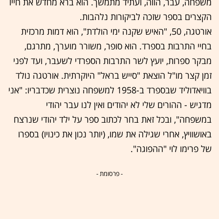
משפחה, עבר, הווה, ועתיד מתמשך. הוא ברא מחדש את חייו
הקצרים בספר שזכה לביקורות נלהבות.
אורטגה, 50, "האיש שקנה ימי הולדת", הוא דמות מרכזית
בחיי התרבות בספרד. הוא סופר, משורר מוערך, מתרגם,
מבקר ספרות, יועץ לשר התרבות הספרדי לשעבר, ועד לפני
זמן קצר מו"ל הוצאת "סייש בראל" היוקרתית. אורטגה נולד
בוויאדוליד שבספרד ב-1958 למשפחה נוצרית שכדבריו: "אני
מדגיש - ההורים שלי לא יהודים ואין לנו עבר יהודי
במשפחה", ובכל זאת בחר לכתוב ספר על ילד יהודי שנרצח
באושוויץ, אחרי שגילה את שמו, (יותר נכון את כינויו) בספרו
של פרימו לוי "ההפוגה".
- פרסומת -