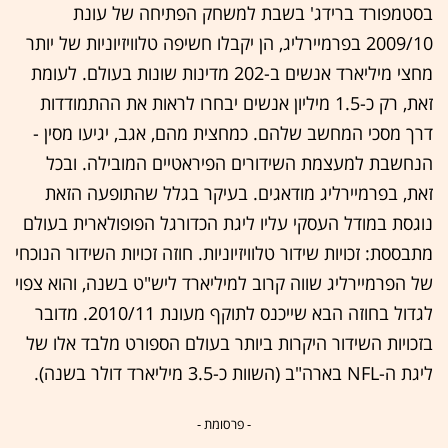
בסטמפורד ברידג' בשבת למשחק הפתיחה של עונת
2009/10 בפרמיירליג, הן יקבלו חשיפה טלוויזיוניות של יותר
מחצי מיליארד אנשים ב-202 מדינות שונות בעולם. לעומת
זאת, רק כ-1.5 מיליון אנשים יבחרו לראות את ההתמודדות
דרך מסכי המחשב שלהם. כמחצית מהם, אגב, יגיעו מסין -
הנחשבת למעצמת השידורים הפיראטיים המובילה. ובכל
זאת, בפרמיירליג מודאגים. בעיקר בגלל שהתופעה הזאת
נוגסת במודל העסקי עליו ליגת הכדורגל הפופולארית בעולם
מתבססת: זכויות שידור טלוויזיוניות. חוזה זכויות השידור הנוכחי
של הפרמיירליג שווה קרוב למיליארד ליש"ט בשנה, והוא צפוי
לגדול בחוזה הבא שייכנס לתוקף מעונת 2010/11. מדובר
בזכויות השידור היקרות ביותר בעולם הספורט מלבד אלו של
ליגת ה-NFL בארה"ב (השוות כ-3.5 מיליארד דולר בשנה).
- פרסומת -