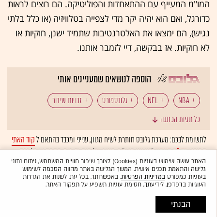
המו"מ המעייף עם ההתאחדות והפוליטיקה. הם רוצים לראות
כדורגל, ואם הוא יהיה יקר מדי לצפייה בטלוויזיה (או כלל בלתי
נגיש), הם ימצאו את האלטרנטיבות שתמיד ישנן, חוקיות או
לא חוקיות. אז בבקשה, דיי לזמבר אותנו.
הוספה לנושאים שמעניינים אותי
NBA
NFL
גלובספורט
זכויות שידור
כל תגיות הכתבה
כדורגל
ליגה אנגלית
פרמיירליג
לתשומת לבכם: מערכת גלובס חותרת לשיח מגוון, ענייני ומכבד בהתאם ל
קוד האתי
המופיע
בדו"ח האמון
לפיו אנו פועלים. ביטויי אלימות, גזענות, הסתה או כל שיח
בלתי הולם אחר מסוננים בצורה
אוטומטית
ולא יפורסמו באתר.
האתר עושה שימוש בעוגיות (Cookies) לצורך שיפור חוויית המשתמש, ניתוח נתוני
גלישה והתאמת תכנים אישית. המשך הגלישה באתר מהווה הסכמה לשימוש
בעוגיות כמפורט
במדיניות הפרטיות
. באפשרותך, בכל עת, לשנות את הגדרות
העוגיות בדפדפן. לידיעתך, חסימת עוגיות תשפיע על תפקוד האתר.
הבנתי