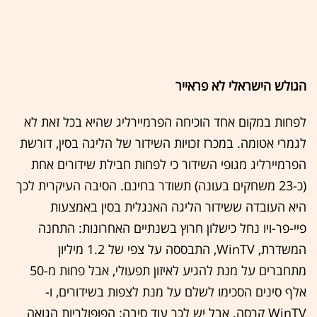
הגולש הישראלי לא פראייר
לפחות במקום אחד הוכיחה הפרמיירליג שהיא בכל זאת לא
לגמרי אטומה. במכרז זכויות השידור של הליגה בסין, דורשת
הפרמיירליג מגופי השידור כי לפחות חבילת שידורים אחת
(כ-23 משחקים בעונה) תשודר בחינם. הסיבה העיקרית לכך
היא העובדה ששידור הליגה האנגלית בסין באמצעות
פיי-פר-ויו נחל כישלון חרוץ בשנתיים האחרונות: התחנה
המשדרת, WinTV, התבססה על צפי של 1.2 מיליון
מתחברים על מנת להגיע לאיזון תפעולי, אבל פחות מ-50
אלף סינים הסכימו לשלם על מנת לצפות בשידורים, ו-
WinTV קרסה. אבל יש לכך עוד סיבה: הפופולריות הגואה