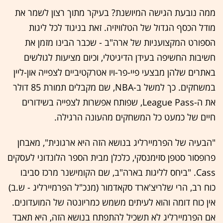
ממה נובעת הגישה המיושנת? בעיקר מתוך רצון לשמר את
מודל הכסף הגדול של הטלוויזיה. זאת בניגוד לכל ליגות
הספורט המקצועניות של ארה"ב - שכבר הבינו מזמן את
חשיבות החשיפה בעידן הדיגיטלי, וכיום מציעות לגולשים
באתרים שלהן מבצעי פיי-פר-ויו אטרקטיביים לצפייה און-ליין
במשחקים. כך למשל ב-NBA, שם מקבלים תמורת 85 דולר
את ה-League Pass, שפותח אפשרות לצפייה בשידורים
חיים של כמעט כל המשחקים מהעונה הרגילה.
"הבעיה של הפרמיירליג בנושא הזה היא ארגונית", מאבחן
פרופסור סטפן סזימנסקי, כלכלן מבית הספר הלונדוני לעסקים
Cass. "ביחס לליגות בארה"ב, שם הקומישנר מרכז סביבו
כוח רב, הרי שלריצ'ארד סקאדמור (מנכ"ל הפרמיירליג - ש.ב)
אין כוח דומה והוא לעיתים משמש כמריונטה של המועדונים.
אם הפרמיירליג לא תשכיל להתפתח בנושא הזה, היא תאבד