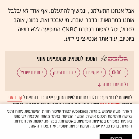
אבל אנחנו התעלמנו, ונמשיך להתעלם. אף אחד לא יבלבל
אותנו במחמאות ובדברי שבח. מי שבכל זאת, כמוני, אוהב
לסבול, יכול לצפות בכתבת CNBC המופיעה ללא בושה
ביוטיוב, עוד אתר אנטי-ציוני ידוע.
הוספה לנושאים שמעניינים אותי
CNBC
אקזיטים
חברות הייטק
מדינת ישראל
כל תגיות הכתבה
לתשומת לבכם: מערכת גלובס חותרת לשיח מגוון, ענייני ומכבד בהתאם ל
קוד האתי
המופיע
בדו"ח האמון
לפיו אנו פועלים. ביטויי אלימות, גזענות, הסתה או כל שיח
בלתי הולם אחר מסוננים בצורה
אוטומטית
ולא יפורסמו באתר.
האתר עושה שימוש בעוגיות (Cookies) לצורך שיפור חוויית המשתמש, ניתוח נתוני
גלישה והתאמת תכנים אישית. המשך הגלישה באתר מהווה הסכמה לשימוש
בעוגיות כמפורט
במדיניות הפרטיות
. באפשרותך, בכל עת, לשנות את הגדרות
העוגיות בדפדפן. לידיעתך, חסימת עוגיות תשפיע על תפקוד האתר.