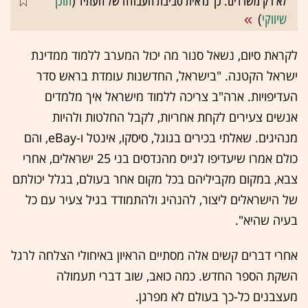
לא רק משרדים: כך נראית סביבת העבודה של העתיד (
תוכן
שיווקי
)
לקראת סיום, נשאל סנור מה יכול המערב ללמוד ממדינת
ישראל הקטנה. "בישראל, החדשנות עומדת בראש סדר
העדיפויות. ארה"ב צריכה ללמוד מישראל איך מלמדים
אנשים צעירים לקחת אחריות, לקבל החלטות ולהיות
מנהיגים. שאלתי בכירים בגוגל, סיסקו, אינטל ו-eBay, והם
כולם אמרו שיעדיפו לגייס מהנדסים בני 25 ישראלים, אחרי
צבא, במקום מקביליהם בכל מקום אחר בעולם, בגלל יכולתם
של הישראלים ליצור, להנהיג ולהתמודד בגיל צעיר עם כל
בעיה שהיא".
אחרי דברים קשים אלה מסתיים הראיון באיחולי הצלחה לרגל
השקת הספר החדש. כמה כואב, שוב דברי תעמולה
מעצבנים כל-כך בעולם לא מפרגן.