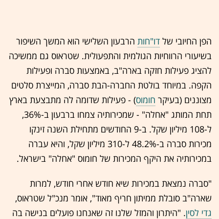
הפן החיובי של
דו"חות
הרבעון השלישי הוא המשך השיפור
בשיעורי הרווחיות הגולמית והתפעולית. שטראוס גם ממשיכה
להציג פעילות חזקה בארה"ב, באמצעות סברה ופעילות
הקפה. במיוחד בולטת החברה-הבת סברה, המייצרת סלטים
מצוננים (בעיקר
חומוס
) - פעילות שדומה לה מתבצעת בארץ
תחת המותג "אחלה" - שמכירותיה צמחו ברבעון ב-36%,
ל-108 מיליון שקל. ב-9 החודשים מתחילת השנה זינקו
מכירות סברה ב-48.2% ל-310 מיליון שקל, והיא עברה
במכירותיה את היקף המכירות של חומוס "אחלה" בישראל.
"סברה נמצאת במכירות שיא חודש אחרי חודש, למרות
שארה"ב סובלת ממיתון חריף מאוד", אומר מנכ"ל שטראוס,
גדי לסין
. "היתרון והמזל שלנו זה שאנחנו פועלים בנישה בה