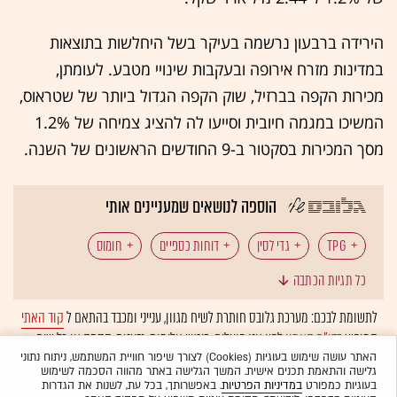
הירידה ברבעון נרשמה בעיקר בשל היחלשות בתוצאות
במדינות מזרח אירופה ובעקבות שינויי מטבע. לעומתן,
מכירות הקפה בברזיל, שוק הקפה הגדול ביותר של שטראוס,
המשיכו במגמה חיובית וסייעו לה להציג צמיחה של 1.2%
מסך המכירות בסקטור ב-9 החודשים הראשונים של השנה.
הוספה לנושאים שמעניינים אותי
TPG
גדי לסין
דוחות כספיים
חומוס
כל תגיות הכתבה
מזון
עופרה שטראוס
פפסיקו
קפה
לתשומת לבכם: מערכת גלובס חותרת לשיח מגוון, ענייני ומכבד בהתאם ל
קוד האתי
המופיע
בדו"ח האמון
לפיו אנו פועלים. ביטויי אלימות, גזענות, הסתה או כל שיח
שטראוס
שטראוס קפה
סברה
בלתי הולם אחר מסוננים בצורה
אוטומטית
ולא יפורסמו באתר.
האתר עושה שימוש בעוגיות (Cookies) לצורך שיפור חוויית המשתמש, ניתוח נתוני
גלישה והתאמת תכנים אישית. המשך הגלישה באתר מהווה הסכמה לשימוש
בעוגיות כמפורט
במדיניות הפרטיות
. באפשרותך, בכל עת, לשנות את הגדרות