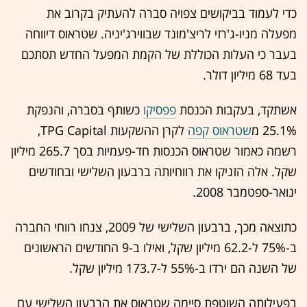
כדי לעמוד בביקושים צפויה סברה להעתיק בקרוב את
מפעלה מניו-ג'רזי לריצ'מונד שבווירג'יניה. שטראוס דיווחה
בעבר כי העלות הכוללת של הקמת המפעל החדש תסתכם
בעד 68 מיליון דולר.
אשתקד, בעקבות הכנסת
פפסיקו
כשותף בסברה, והנפקת
25.1% מ
שטראוס קפה
לקרן ההשקעות TPG Capital,
רשמה כאמור שטראוס הכנסות חד-פעמיות בסך 265.7 מיליון
שקל. אלה הזניקו את רווחיותה ברבעון השלישי ובחודשים
ינואר-ספטמבר 2008.
כתוצאה מכך, ברבעון השלישי של 2009, צנחו רווחי החברה
ב-75% ל-62.2 מיליון שקל, ואילו ב-9 החודשים הראשונים
של השנה הם ירדו ב-55% ל-173.7 מיליון שקל.
בפעילותה השוטפת סיימה שטראוס את הרבעון השלישי עם