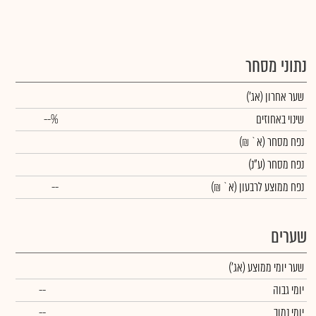
נתוני מסחר
שער אחרון
(אג')
שינוי באחוזים
--%
נפח מסחר
(א` ₪)
נפח מסחר
(ע"נ)
נפח ממוצע לרבעון (א` ₪)
--
שערים
שער יומי ממוצע
(אג')
יומי גבוה
--
יומי נמוך
--