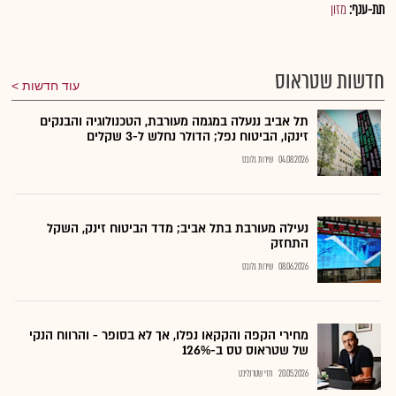
תת-ענף:
מזון
חדשות שטראוס
עוד חדשות
תל אביב ננעלה במגמה מעורבת, הטכנולוגיה והבנקים
זינקו, הביטוח נפל; הדולר נחלש ל-3 שקלים
04.08.2026
שירות גלובס
נעילה מעורבת בתל אביב; מדד הביטוח זינק, השקל
התחזק
08.06.2026
שירות גלובס
מחירי הקפה והקקאו נפלו, אך לא בסופר - והרווח הנקי
של שטראוס טס ב-126%
20.05.2026
חזי שטרנליכט