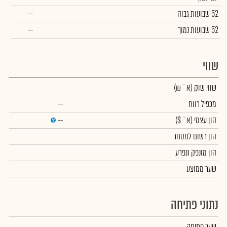
52 שבועות גבוה
--
52 שבועות נמוך
--
שווי
שווי שוק
(א` ₪)
מכפיל רווח
--
הון עצמי
(א` $)
--
הון רשום למסחר
הון מונפק ונפרע
שער ממוצע
נתוני פתיחה
שער פתיחה