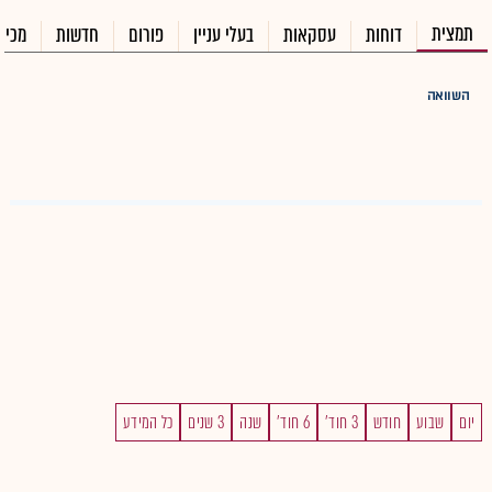
תמצית
דוחות
עסקאות
בעלי עניין
פורום
חדשות
מכיר
השוואה
יום
שבוע
חודש
3 חוד'
6 חוד'
שנה
3 שנים
כל המידע