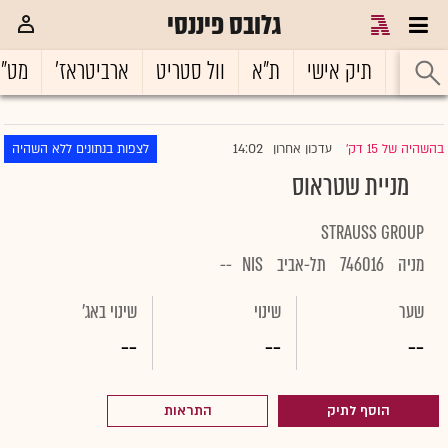
גלובס פיננסי
ראשי
תיק אישי
ת"א
וול סטריט
ארביטראז'
מט"
14:02
בהשהיה של 15 דק'
עדכון אחרון
לצפות בנתונים ללא השהיה
|
מניית שטראוס
STRAUSS GROUP
מניה
746016
תל-אביב
NIS
--
שער
שינוי
שינוי באג'
--
--
--
הוסף לתיק
התראות