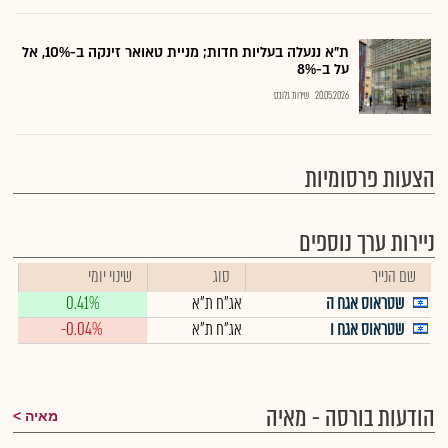
ת"א ננעלה בעליות חדות; מניית טאואר זינקה ב-10%, אל
על ב-8%
20.05.2026
שירות גלובס
הצעות פרסומיות
ניירות ערך נוספים
שם הנייר
סוג
שינוי יומי
שטראוס אגח ה
אג"ח ת"א
0.41%
שטראוס אגח ו
אג"ח ת"א
-0.04%
הודעות בורסה - מאיה
מאיה