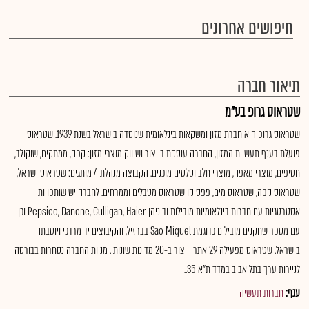
חיפושים אחרונים
תיאור חברה
שטראוס גרופ בע"מ
שטראוס גרופ היא חברת מזון ומשקאות בינלאומית שנוסדה בישראל בשנת 1939. שטראוס
פועלת בענף תעשיית המזון, החברה עוסקת בייצור ושיווק מוצרי מזון: קפה, ממתקים, שוקולד,
חטיפים, מוצרי מאפה, מוצרי חלב וסלטים מוכנים. הקבוצה מנהלת 4 מותגים: שטראוס ישראל,
שטראוס קפה, שטראוס מים, פפסיקו שטראוס מטבלים וממרחים. לחברה יש שותפויות
אסטרטגיות עם חברות בינלאומיות מובילות וביניהן Pepsico, Danone, Culligan, Haier וכן
עם מספר שחקנים מובילים כדוגמת Sao Miguel בברזיל, והקיבוצים יד מרדכי ויוטבתה
בישראל. שטראוס מפעילה 29 אתריי יצור ב-20 מדינות שונות . מניות החברה נסחרות בבורסה
לניירות ערך בתל אביב במדד ת"א 35..
ענף:
חברות תעשיה