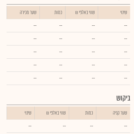
שינוי
₪ שווי באלפי
כמות
שער מכירה
--
--
--
--
--
--
--
--
--
--
--
--
--
--
--
--
--
--
--
--
ביקוש
שער קניה
כמות
₪ שווי באלפי
שינוי
--
--
--
--