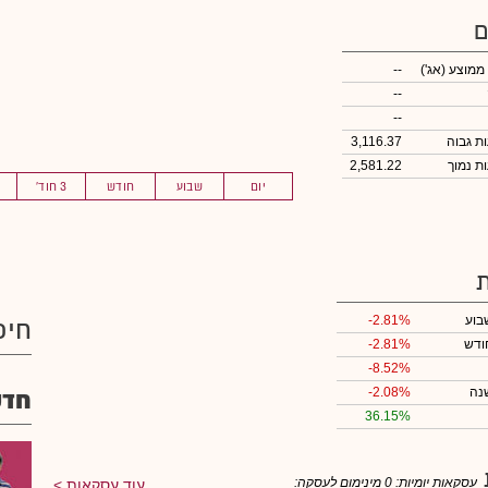
ם
 ממוצע
(אג')
--
--
--
3,116.37
2,581.22
יום
שבוע
חודש
3 חוד'
בוע
-2.81%
חיפ
ודש
-2.81%
-8.52%
נה
-2.08%
חדש
36.15%
עסקאות יומיות:
0
מינימום לעסקה:
עוד עסקאות