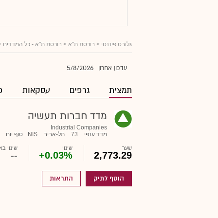
גלובס פיננסי
> בורסת ת"א >
בורסת ת"א - כל המדדים
>
5/8/2026
עדכון אחרון
תמצית
גרפים
עסקאות
פ
מדד חברות תעשיה
Industrial Companies
מדד ענפי
73
תל-אביב
NIS
סוף יום
שער
שינוי
שינוי בא
--
+0.03%
2,773.29
הוסף לתיק
התראות