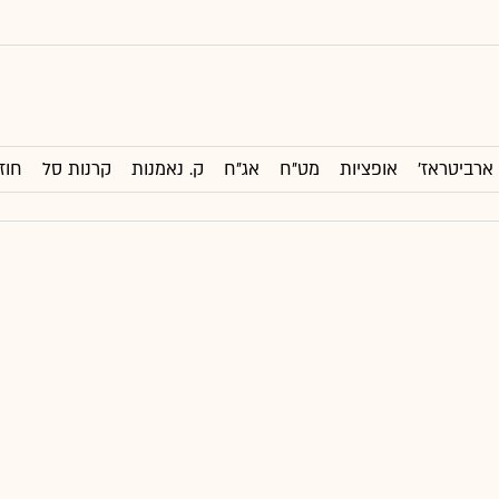
ארביטראז'
אופציות
מט"ח
אג"ח
ק. נאמנות
קרנות סל
חוז