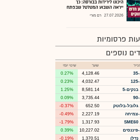
היכונו לירידות בבורסה: כך
ייראה השבוע המטלטל שבפתח
27.07.2026
רם מורי
ות פרסומיות
ים נוספים
ייר
שער
שינוי יומי
3
4,128.46
0.27%
1
4,032.47
0.23%
בנקים-5
8,581.14
1.25%
9
3,735.44
0.09%
גלובל-בלוטק
652.50
-0.37%
צמיחה
2,227.19
-0.49%
S
1,317.93
-1.79%
פיננסים
10,227.02
0.39%
נדלן
1,370.51
-0.19%