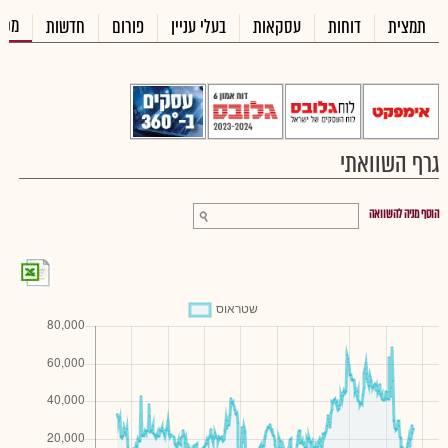
מכי
תמצית
דוחות
עסקאות
בעלי עניין
פורום
חדשות
גרף השוואתי
הוסף מניה להשוואה