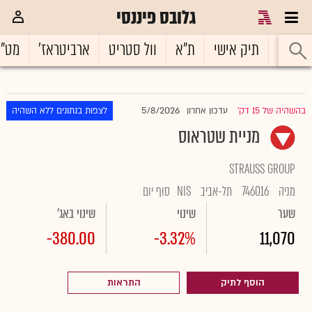
גלובס פיננסי
ראשי
תיק אישי
ת"א
וול סטריט
ארביטראז'
מט"
5/8/2026
בהשהיה של 15 דק'
עדכון אחרון
לצפות בנתונים ללא השהיה
|
מניית שטראוס
STRAUSS GROUP
מניה
746016
תל-אביב
NIS
סוף יום
שער
שינוי
שינוי באג'
-380.00
-3.32%
11,070
הוסף לתיק
התראות