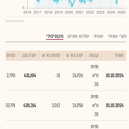
Copyright (c) 2016 Chart.js
חצי שנתי
שנתי
שלש שנים
מקסימלי
תאריך
קבוצה
יתרה בא' ₪
הפרש בא' ₪
יתרה בע.נ.
הפרש בע.נ.
מניות
10.10.2024
ת"א
24,926
-31
431,104
2,790
35
מניות
01.10.2024
ת"א
24,958
2,012
428,314
33,791
35
מניות