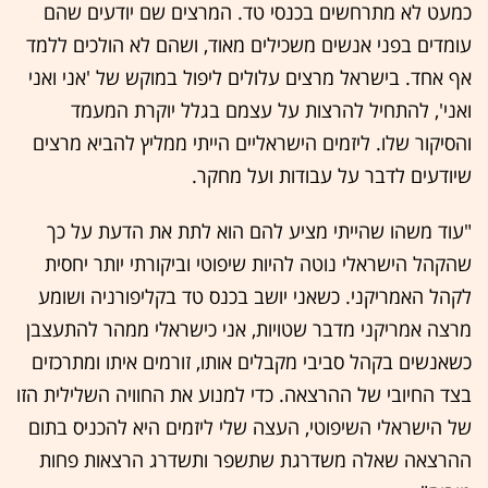
כמעט לא מתרחשים בכנסי טד. המרצים שם יודעים שהם
עומדים בפני אנשים משכילים מאוד, ושהם לא הולכים ללמד
אף אחד. בישראל מרצים עלולים ליפול במוקש של 'אני ואני
ואני', להתחיל להרצות על עצמם בגלל יוקרת המעמד
והסיקור שלו. ליזמים הישראליים הייתי ממליץ להביא מרצים
שיודעים לדבר על עבודות ועל מחקר.
"עוד משהו שהייתי מציע להם הוא לתת את הדעת על כך
שהקהל הישראלי נוטה להיות שיפוטי וביקורתי יותר יחסית
לקהל האמריקני. כשאני יושב בכנס טד בקליפורניה ושומע
מרצה אמריקני מדבר שטויות, אני כישראלי ממהר להתעצבן
כשאנשים בקהל סביבי מקבלים אותו, זורמים איתו ומתרכזים
בצד החיובי של ההרצאה. כדי למנוע את החוויה השלילית הזו
של הישראלי השיפוטי, העצה שלי ליזמים היא להכניס בתום
ההרצאה שאלה משדרגת שתשפר ותשדרג הרצאות פחות