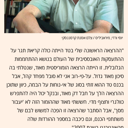
יוסי ורדי, מיראביליס / צלם אסנת קרסננסקי
"ההרצאה הראשונה שלי בטד הייתה כולה קריאת תגר על
ההתעסקות האובססיבית של העולם בנושא ההתחממות
הגלובלית. זו הייתה הרצאה הומוריסטית מאוד, שנטלתי בה
סיכון מאוד גדול. על-פי-רוב אני לא סובל מפחד קהל, אבל
בכנס טד ההוא זזתי בסוג של אי-נוחות על הבמה, כיוון שתוכן
ההרצאה הלך על חבל דק מאוד, ובנקל יכול היה להתפרש
כוולגרי וחצוף מדי. חששתי מאוד שההומור הזה לא 'יעבור
מסך', אבל הסתבר שהרצאה זו הפכה למשוש לבם של
משתתפי הכנס, וגם כיכבה במספר ההורדות שלה
מהאינטרנט בשנת 2007".