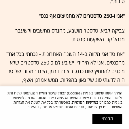
טובות".
"אני ו-250 טדסטרים לא מחמיצים אף כנס"
צביקה לביא, טדסטר מושבע, מהנדס מחשבים ולשעבר
מנהל קרן השקעות פרטית
"את טד אני מלווה ב-14 השנה האחרונות - נכחתי בכל אחד
מהכנסים. אני לא היחידי, יש בעולם כ-250 טדסטרים שלא
מוכנים להחמיץ שום כנס. ריצ'רד וורמן, היזם המקורי של טד
היה לדעתי סוג של גאון בהפקות. ממש אמרגן אשף,
שהשכיל להרכיב קבוצת אנשים מדוגמת היטב שתייצר
האתר עושה שימוש בעוגיות (Cookies) לצורך שיפור חוויית המשתמש, ניתוח נתוני
דינמיקה טובה".
גלישה והתאמת תכנים אישית. המשך הגלישה באתר מהווה הסכמה לשימוש
בעוגיות כמפורט
במדיניות הפרטיות
. באפשרותך, בכל עת, לשנות את הגדרות
העוגיות בדפדפן. לידיעתך, חסימת עוגיות תשפיע על תפקוד האתר.
*אז מה הוא לדעתך סוד ההצלחה של טד?
הבנתי
"אני חושב שהוא מקופל בשנים הראשונות של טד. הכנס