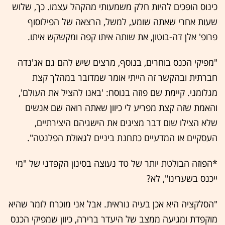
כינוס הופכים להיות חלק משמעותי מהקהל עצמו. כך, שלוש
שעות אחרי שאתה שומע, למשל, הרצאה של הפילוסוף
פרופ' אלן דה-בוטון, את שותה איתו קפה ומקשקש איתו.
"מפיקי הכנס בוחרים, בנוסף, מרצים שיש להם גם אג'נדה
חברתית ובהקשר זה הייתי אומר שמדובר במהלך קצת
מגלומני. קיימת שם פוזה בנוסח: 'באנו להציל את העולם',
והאמת שזה קצת מפריע לי כיוון שאתה רואה שם אנשים
שלא הצילו שום דבר מציגים את הישגיהם היצירתיים,
העסקיים או המדעיים כתחנת ביניים לגאולת הפלנטה".
*הפוזה הבולטת יותר של טד נעוצה בסינון הקפדני של "מי
ייכנס בשערינו", לא?
"הסלקציה היא אכן בעיה נוראית. אבל אני מוכרח לומר שהיא
מוקפדת ומגיעה ממצב של היעדר ברירה, כיוון שמפיקי הכנס