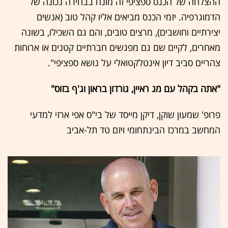
ההצלחה של הכנס ספציפי זה מונח בבחירה נכונה של
הדמוגרפיה. יזמי הכנס מביאים אליו קהל טוב (אנשים
יצירתיים וחושבים), מרצים טובים, והם גם השכילו, בשונה
מאחרים, לקיים שם גם מפגשים חברתיים קטנים או ארוחות
צהריים סביב דיון אינטלקטואלי על נושא ספציפי".
"אתה בקהל עם מג ראיין, גורדון בראון וג'ף בזוס"
פרופ' שמעון שוקן, דיקן מייסד של בי"ס אפי ארזי למדעי
המחשב במרכז הבינתחומי ויזם טד תל-אביב