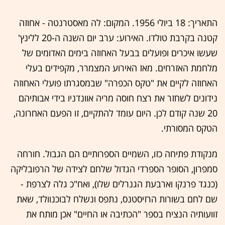
התאריך: 18 ביולי 1956. המקום: לה מאסטרנטה - אחוזה
קטנה בקרבת טולדו. האירוע: ערב יום השנה ה-20 ללינץ'
שעשו איכרים ופועלים בבעל האחוזה בימים האדומים של
מלחמת האזרחים. מאז האירוע המצמרר, מקפידים בעלי
האחוזה לקיים את "טקס הכפרה" שבמסגרתו פועלי האחוזה
נידונים לשחזר את רצח חוסה מריה אוונדניו בידי אבותיהם
20 שנה קודם לכן. היום עומד להתקיים, זו הפעם האחרונה,
הטקס המסורתי.
מנקודת פתיחה כזו, השמיים הספרותיים הם הגבול. חורחה
סמפרון, הסופר הספרדי הגדול שלחם לצידה של הרפובליקה
(כנגד פרנקו וארבעת הגנרלים שלו), ואח"כ גלה לצרפת -
שם לחם בשורות הרזיסטנס, נתפס ונשלח לבוכנוולד, שאת
זוועותיה הנציח בספר "הכתיבה או החיים" אכן מותח את