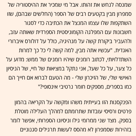
שמנסה לנחש את זהותו. אבל מי שמכיר את ההיסטוריה של
סמפרון מבין בקטעים רבים של הספר (החלשים שבהם), שזו
השתקפות שלו עצמו המנצל את הכתיבה כדי לסגור
חשבונות עם המפלגה הקומוניסטית הספרדית שאותה עזב,
ולהעביר ביקורת קשה על מנהיגיה, כולל על דולורס איברורי
האגדית. "עכשיו אתה מבין, למה קשה לי כל כך למרות
השתדלויותי, לכתוב רומנים שיהיו רומנים של ממש: מדוע על
כל צער, על כל שעל, אני נתקל במציאות של חיי, של הניסיון
האישי שלי, של הזיכרון שלי - מה הטעם לברוא אם חייך הם
כמו בספרים, מספקים חומר נרטיבי אינסופי?"
הפנקסנות הזו בעייתית משהו ומקשה על הקריאה בהמון
פרטים ורסיסי עובדות שתרומתם למהלך העלילה מוטלת
בספק. מצד שני ממרומי גילו וניסיונו הספרותי, אפשר לומר
בזהירות שסמפרון לא מהסס לעשות תרגילים סגנוניים