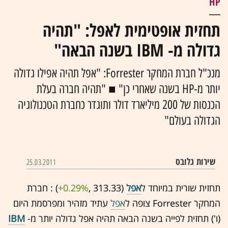
HP
תחזית אופטימית לאפל: "תהיה
גדולה מ- IBM בשנה הבאה"
מנכ"ל חברת המחקר Forrester: "אפל תהיה אפילו גדולה
יותר מ-HP בשנה שאחרי כן" ■ "תהיה חברה בעלת
הכנסות של 200 מיליארד דולר ותוגדר כחברת הטכנולוגיה
הגדולה בעולם"
שירות גלובס
25.03.2011
תחזית שורית במיוחד ל
אפל
(313.33 ,‎
+0.29%
‏) : חברת
המחקר Forrester צופה ל
אפל
עתיד מזהיר ומפרסמת היום
(ו') תחזית לפייה בשנה הבאה תהיה אפל גדולה יותר מ-
IBM