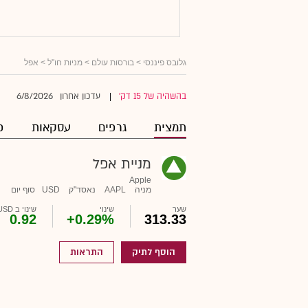
גלובס פיננסי
>
בורסות עולם
>
מניות חו"ל
> אפל
6/8/2026
בהשהיה של 15 דק'
עדכון אחרון
|
תמצית
גרפים
עסקאות
פ
מניית אפל
Apple
מניה
AAPL
נאסד"ק
USD
סוף יום
שער
שינוי
שינוי ב USD
0.92
+0.29%
313.33
הוסף לתיק
התראות