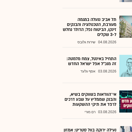
תל אביב ננעלה במגמה
מעורבת, הטכנולוגיה והבנקים
זינקו, הביטוח נפל; הדולר נחלש
ל-3 שקלים
04.08.2026
שירות גלובס
התחיל באינטל, צמח מלמטה:
זה מנכ"ל אפל ישראל החדש
03.08.2026
אסף גלעד
אי־הוודאות בשווקים בשיא,
והבנק שממליץ על שבע דרכים
לרפד את תיקי ההשקעות
03.08.2026
רם מורי
נעילה ירוקה בוול סטריט: אמזון