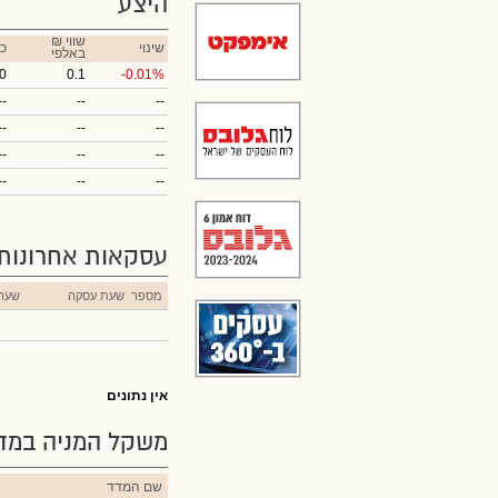
היצע
₪ שווי
שינוי
כ
באלפי
0
0.1
-0.01%
--
--
--
--
--
--
--
--
--
--
--
--
עסקאות אחרונות
מספר
שעת עסקה
שער
אין נתונים
משקל המניה במדד
שם המדד