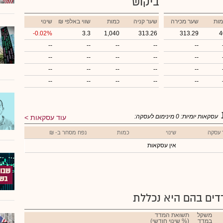
ביקוש
מות
שער מכירה
שער קניה
כמות
₪ שווי באלפי
שינוי
-0.02%
3.3
1,040
313.26
313.29
4
--
--
--
--
--
--
--
--
--
--
--
--
--
--
--
--
--
--
--
--
עסקאות יומיות:
0
מינימום לעסקה:
עוד עסקאות
 עסקה
שינוי
כמות
נפח מסחר ב- ₪
אין עסקאות
ים בהם היא נכללת
משקל
תשואת המדד
במדד
(% שינוי חודשי)