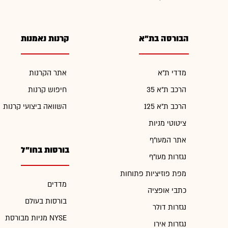
הבורסה בת"א
קרנות נאמנות
מדדי ת"א
אתר הקרנות
הרכב ת"א 35
חיפוש קרנות
הרכב ת"א 125
השוואה ביצועי קרנות
ציטוטי מניות
אתר המעו"ף
בורסות בחו"ל
נגזרות מעו"ף
מפת פוזיציות פתוחות
מדדים
כתבי אופציה
בורסות בעולם
נגזרות דולר
מניות מבורסת NYSE
נגזרות אירו