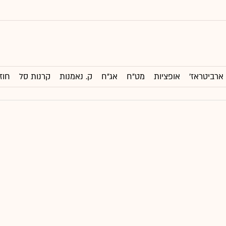
ארביטראז'
אופציות
מט"ח
אג"ח
ק. נאמנות
קרנות סל
חוז