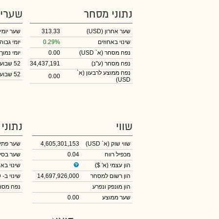
נתוני מסחר
שערי
שער אחרון
(USD)
313.33
שער יומי
שינוי באחוזים
0.29%
יומי גבוה
נפח מסחר
(א` USD)
0.00
יומי נמוך
נפח מסחר
(ע"נ)
34,437,191
52 שבועות גבוה
נפח ממוצע לרבעון (א`
52 שבועות נמוך
0.00
USD)
שווי
נתוני
שווי שוק
(א` USD)
4,605,301,153
שער פתי
מכפיל רווח
0.04
שער בסי
הון עצמי
(א' $)
שינוי באח
הון רשום למסחר
14,697,926,000
שינוי
ב- USD
הון מונפק ונפרע
נפח מס
שער ממוצע
0.00