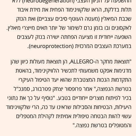
ההשפעה על הניוון העצבי (neurodegeneration) ללא
תלות בדלקת, הראו שלקווינימוד הפחית את מידת איבוד
שכבת המיאלין (מעטה העוטף סיבים עצביים) ואת הנזק
לאקסונים ובו בזמן גרם לשימור של יותר תאים מייצרי מיאלין.
השפעה ייחודית זו מציעה הפחתה ישירה בנזק לעצבים
במערכת העצבים המרכזית (neuroprotection).
"תוצאות מחקר ה-ALLEGRO, הן תוצאות מעולות כיוון שהן
מדגימות אפקט משמעותי לתכשיר הלוויקינימוד, בהאטת
התקדמות הנכות המצטברת שהוא יעד הטיפול העיקרי
בטרשת הנפוצה," אמר פרופסור יצחק פטרבורג, סמנכ"ל
בכיר לפיתוח מוצרים ייחודיים בטבע. "נוסיף על כך את נתוני
היעילות, הבטיחות והסבילות שראינו עד כה, הרי שלקווינימוד
עשוי להוות הבטחה טיפולית אמיתית לקהילת המטפלים
והמטופלים בטרשת נפוצה."