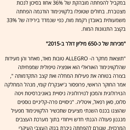
במקביל להפחתה מובהקת של 36% אחוז בסיכון לנכות
מצטברת. בחולים שטופלו בלקווינימוד הודגמה הפחתה
משמעותית באובדן רקמת מוח, כפי שנמדד בירידה של 33%
בקצב התנוונות המוח.
"מכירות של כ-650 מיליון דולר ב-2015"
"תוצאות מחקר ה- ALLEGRO טובות מאד, מאחר והן מעידות
שהלקווינימוד האוראלי הוא אופציה טיפולית שמפחיתה
בצורה בטוחה את פעילות המחלה ואת קצב התקדמותה ",
אמר החוקר הראשי, פרופסור ג'יאנקרלו קומי, מנהל המחלקה
הנוירולוגית והמכון לנוירולוגיה ניסויית באוניברסיטת ויטה
סלוט, סאן רפאל, איטליה. "ניסויים פרה-קליניים נוספים
שהוצגו בכנס השנתי מציעים שתכשיר הלקווינימוד מפעיל
מנגנון פעולה הגנתי חדש וייחודי בתוך מערכת העצבים
המרכזית, שגורם להפחתה ניכרת בנזק העצבי העיקרי