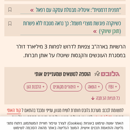
"תפנית דרמטית": איטליה מבטלת עסקה עם רפאל
כשיוקרה פוגשת מוצרי חשמל: כך נראה מטבח ללא פשרות
(
תוכן שיווקי
)
הרשויות בארה"ב צפויות לדרוש לפחות 3 מיליארד דולר
במסגרת העונשים והקנסות שיוטלו על אותן חברות.
הוספה לנושאים שמעניינים אותי
FBI
הונאה
הימורים מקוונים
הלבנת הון
כל תגיות הכתבה
פוקר
קזינו
PokerStars
לתשומת לבכם: מערכת גלובס חותרת לשיח מגוון, ענייני ומכבד בהתאם ל
קוד האתי
המופיע
בדו"ח האמון
לפיו אנו פועלים. ביטויי אלימות, גזענות, הסתה או כל שיח
בלתי הולם אחר מסוננים בצורה
אוטומטית
ולא יפורסמו באתר.
האתר עושה שימוש בעוגיות (Cookies) לצורך שיפור חוויית המשתמש, ניתוח נתוני
גלישה והתאמת תכנים אישית. המשך הגלישה באתר מהווה הסכמה לשימוש