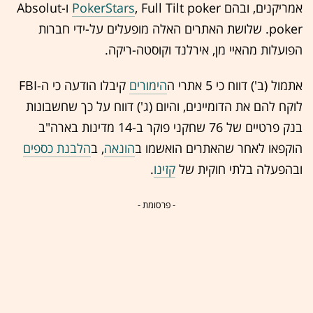
אמריקנים, ובהם
PokerStars
, Full Tilt poker ו-Absolut
poker. שלושת האתרים האלה מופעלים על-ידי חברות
הפועלות מהאיי מן, אירלנד וקוסטה-ריקה.
אתמול (ב') דווח כי 5 אתרי ה
הימורים
קיבלו הודעה כי ה-FBI
לוקח להם את הדומיינים, והיום (ג') דווח על כך שחשבונות
בנק פרטיים של 76 שחקני פוקר ב-14 מדינות בארה"ב
הוקפאו לאחר שהאתרים הואשמו ב
הונאה
, ב
הלבנת כספים
ובהפעלה בלתי חוקית של
קזינו
.
- פרסומת -