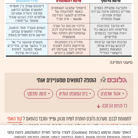
טיעוני המדינה
הוספה לנושאים שמעניינים אותי
אהוד אולמרט
בית המשפט העליון
משה טלנסקי
כל תגיות הכתבה
ראשונטורס
שולה זקן
לתשומת לבכם: מערכת גלובס חותרת לשיח מגוון, ענייני ומכבד בהתאם ל
קוד האתי
המופיע
בדו"ח האמון
לפיו אנו פועלים. ביטויי אלימות, גזענות, הסתה או כל שיח
בלתי הולם אחר מסוננים בצורה
אוטומטית
ולא יפורסמו באתר.
האתר עושה שימוש בעוגיות (Cookies) לצורך שיפור חוויית המשתמש, ניתוח נתוני
גלישה והתאמת תכנים אישית. המשך הגלישה באתר מהווה הסכמה לשימוש