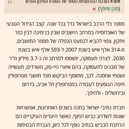
אשרא נערכת להזדמנויות הסחר של המזרח התיכון החדש
(
תוכן שיווקי
)
מספר כלי הרכב בישראל גדל בכל שנה. קצב הגידול הטבעי
של האוכלוסייה במרחב הישובים שבין בנימינה לבין כפר
ויתקין, צפוי להביא לכמעט הכפלה של מספר התושבים.
מ-314 אלף איש בשנת 2007 ל-593 אלף איש בשנת
2030. לצרכי תעסוקה, יתווספו למרחב זה כ-3.7 מיליון מ"ר
של מבנים לתעסוקה, בהם איזורי היי-טק, משרדים, תעשייה
ושטחי אחסנה. לכך, מתווסף הביקוש מצד תושבי מטרופולין
חיפה הנוסעים לעבודה במטרופולין תל אביב, בדרום
ובירושלים - ולהיפך.
חברת נתיבי ישראל בחנה בשנים האחרונות, אפשרויות
שונות לשדרוג כביש החוף, כאשר היעדים העיקריים הם
הרחבת הכביש בנתיב נוסף לכל כיוון, הגברת הבטיחות