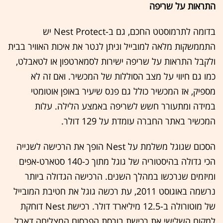
התראות על שריפה
בדומה לתרמוסטט החכם, גם ב-Nest Protect יש
התממשקות מלאה למובייל וניתן לנטר את איכות האוויר בבית
ולקבל התראות על שריפה ישירות לסמארטפון או לטאבלט,
כמו גם חיווי על מצב הסוללות של המכשיר. ואם זה לא
מספיק, אז המכשיר כולל גם פנס שיעיר באופן אוטומטי
במידה ומתעורר חשש לשריפה באמצע הלילה. עלות
המכשיר באתר החברה עומדת על 129 דולר.
הסכום שגוגל משלמת על Nest הופך את הרכישה לשנייה
הכי גדולה בהיסטוריה של גוגל מתוך כ-140 סטארט-אפים
ומיזמים שנרכשו במהלך השנים. הרכישה הגדולה ביותר
נרשמה באוגוסט 2011, עת רכשה גוגל את חטיבת המובייל
של מוטורולה ב-12.5 מיליארד דולר. רכישת Nest דוחקת
למקום השלישי את רכישת בורסת הפרסום המצליחה דאבל