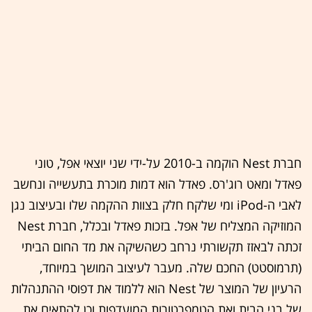
חברת Nest הוקמה ב-2010 על-ידי שני יוצאי אפל, טוני
פאדל ומאט רוג'רס. פאדל הוא דמות מוכרת בתעשייה ונחשב
לאבי ה-iPod ומי שלקח חלק בצוות ההקמה שלו ובעיצוב נגן
המוזיקה המצליח של אפל. בזכות פאדל ובכלל, חברת Nest
זכתה לבאזז תקשורתי נרחב כשהשיקה את מד החום הביתי
(תרמוסטט) החכם שלה. מעבר לעיצוב המושך במיוחד,
הרעיון של המוצר של Nest הוא ללמוד את דפוסי ההתנהלות
של בני הבית ואת הטמפרטורות המועדפות וכן להתאים את