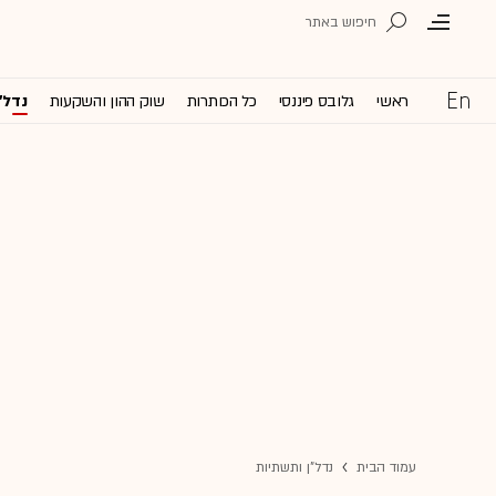
ראשי
גלובס פיננסי
כל הכותרות
שוק ההון והשקעות
נדל'
עמוד הבית
נדל"ן ותשתיות