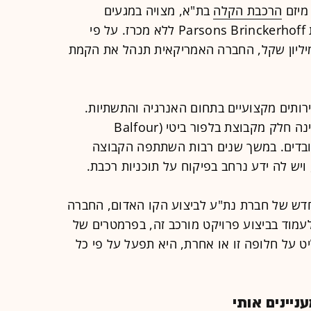
מיזם
הרכבת הקלה
בת"א, מצויה במגעים
סופיים לחתימת הסכם ניהול עם חברת Parsons Brinckerhoff ללא מכרז. על פי
קה המתגבשת, שנאמדת ב-860 מיליון שקל, החברה האמריקאית תנהל את הקמת
ירותים מקצועיים בתחום האנרגיה והתשתיות.
החברה מעסיקה כ-14 אלף עובדים והינה חלק מקבוצת בלפור ביטי (Balfour
עסיקה יותר מ-50 אלף עובדים. במשך שנים רבות השתתפה הקבוצה
ויש לה ידע נרחב בפיקוח על תוכניות רכבת.
דש של חברת נת"ע לביצוע הקו האדום, החברה
לעמוד בביצוע פרויקט מורכב זה, בפרמטרים של
ט על חלופה זו או אחרת, היא תפעל על פי כל
יינים אותי