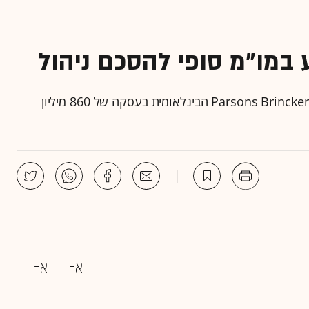
במו"מ סופי להסכם ניהול
החברה הממשלתית מבקשת פטור ממכרז לחברת Parsons Brinckerhoff הבינלאומית בעסקה של 860 מיליון