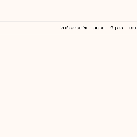
רסום
מגזין G
תרבות
וול סטריט ג'ורנל