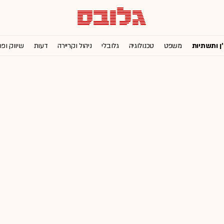
'ן ותשתיות
משפט
טכנולוגיה
גלובלי
ניהול וקריירה
דעות
שיווק ופ