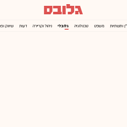
'ן ותשתיות
משפט
טכנולוגיה
גלובלי
ניהול וקריירה
דעות
שיווק ופ