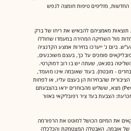
 החדשות, מזליפים טיפות חומצה לנפש
. תוצאות מאמציהם להבאיש את ריחו של ברק
דות מול השחיקה המהירה במעמדו שחוללו
ע"ש. ביום ג' ייערכו בחירות אמצע הקדנציה
ובליקאים סומכים על כך, בעצם משוכנעים,
שליטה בסנאט, שעתה יש בו רוב דמוקרטי.
רים - מובטח). בעוד שאובמה אינו מועמד,
ציבורית שהבחירות הן בעצם עליו, או לפחות
על האג'נדה שלו. סקר של מכון פיו (Pew) מצא, ששליש מהבוחרים יראו בהצבעתם
רעת: הצבעת בעד ציר רפובליקאי באזור
יקאים את המיזם הכושל למוטט את הרפורמה
תר של אובמה. האבטלה המצטמקת והכלכלה