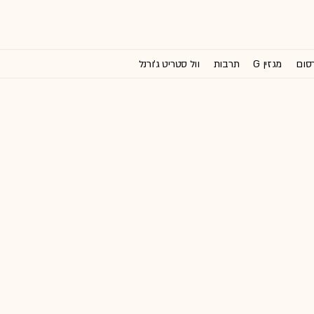
רסום
מגזין G
תרבות
וול סטריט ג'ורנל