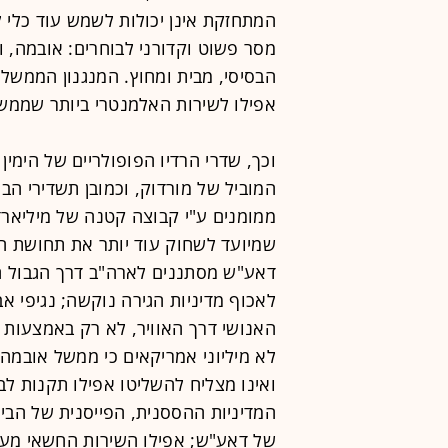
המתחזקת אינן יכולות לשמש עוד כלי ל
מסר פשוט וקדורני לבוחרים: אובמה,
הבסיסי, מבית ומחוץ. המנגנון הממשלי
אפילו לשירות האלמנטרי ביותר שממשל
וכך, שדרי הרדיו הפופולריים של הימי
המוביל של מורדוק, וכמובן תשדירי הב
ממומנים ע"י קבוצה קטנה של מיליארד
שמיועד לשחוק עוד יותר את תחושת הב
דאע"ש מסתננים לארה"ב דרך הגבול 
לאכוף מדיניות הגירה נוקשה; נגיפי א
האנושי דרך האוויר, לא רק באמצעות מ
לא מיליוני אמריקאים כי ממשל אובמה
ואינו מצליח להשליטו אפילו תקנות לב
המדיניות ההססנית, הפייסנית של הבי
של דאע"ש; אפילו השירות החשאי מעד