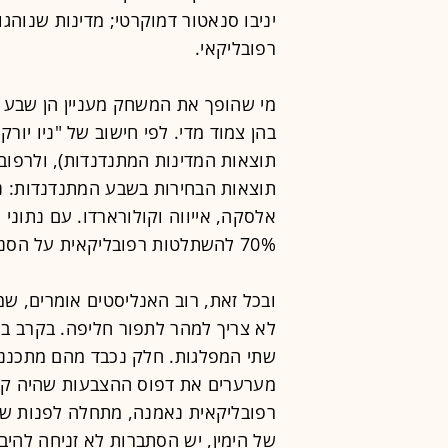
יניבו סנאטור דמוקרטי; מדינות שנוהג
רפובליקאי.
מי שהופך את המשחק מעניין הן שבע 
תוצאות הבחירות בשבע המתנדנדות: ניו
אלסקה, אייווה וקולורארדו. עם נתוני 
70% להשתלטות רפובליקאית על הסנאט.
ובכל זאת, רוב האנליסטים אומרים, שמ
לא צריך למהר לתפור חליפה. בקרב בוח
שתי המפלגות. חלק נכבד מהם מתכננים 
מערערים את דפוס ההצבעות שהיה קיים
רפובליקאית נאמנה, מתחלה לפנות שמאלה
של הימין, יש הסתברות לא זניחה להי