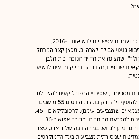
ים?
כמה מחוקקים רפובליקאים, שמוזכרים כמועמדים אפשריים לנשיאות ב-2016,
בוא נגיפי אבולה לארה"ב. מכאן קצר המרחק
קולר", שמציגה את הדייר הנוכחי בית הלבן
איים שרופים, זה נדבק. בדיוק מתאים לנשיא
טית.
ות מסכימות, שסיכויי הרפובליקאים להשתלט
על הסנאט גדולים מסיכויי הדמוקרטים להוסיף ולהחזיק בו. לדמוקרטים 55 מושבים
בסנאט היוצא (לרבות שני סנאטורים עצמאיים שמצביעים עימם). לרפובליקאים - 45.
מתוך 100 מושבים בסך הכל, 36 ממתינים להכרעת הבוחרים. מדובר אפוא ב-36
ים. ניתן לנחש, במידה רבה של ודאות, כיצד
במדינות שמסורתית מצביעות בעד הדמוקרטים,