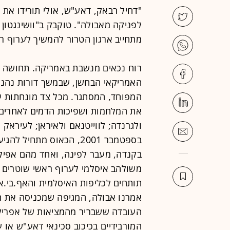
"דחיל רבאק, דאע"ש, אולי תורידו את 
לפניקה מאבולה". טוקבק ב"וושינגטון 
מתחייב ארגון הטרור להמשיך לערוף רא
רוח נכאים מנשבת באמריקה. תחושה 
האמריקאי הבחשן, שבמשך דורות נהנה 
המפוחד, המסתגר. מכל צד מונחתות על
את המלחמות ושפיכות הדמים לאחרים מ
בספטמבר 2001, הכאוס מתח
בקנדה, מעבר לפינה, ואחד מהם אפיל
משולהב איסלמי לערוף ראשי שוטרים 
תותחים לכליפות האיסלמית והאף.בי.אי
אמרנו אבולה, המגיפה שמכניסה את ה
העובדה ששבריר מהמציאות של אפריקה
המורבידיים בכיכוב סכינאי דאע"ש או ע