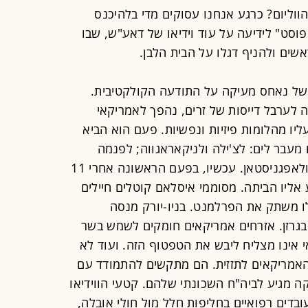
הווליום? כרגע אנחנו עסוקים מדי בלהיכנס
פוסט" לידיעה על עוד וידיאו של דאע"ש, שבו
שים ולהניף דגלו על הבית הלבן.
של נאחס מעיקה על התודעה הקולקטיבית.
לערבל דייסות של זרים, נהפך לאמריקאי
יו מהלומות פיזיות ונפשיות. פעם הוא הביא
עבר לים: לצ'ילה ולניקאראגווה; לפנמה
ולגרנדה; לווייטנאם ולאיראן; לעיראק ולאפגניסטאן. עכשיו, בפעם הראשונה אחרי 11
יל להגיע אליו הביתה. מסוממי איסלאם קוטלים חיילים
ו משתק את הפרלמנט. בניו-יורק מנסה
בגרזן. אזרחים אמריקאים חומקים לשמש בשר
 אינו מצליח ליבש את הטפטוף הזה. ועוד לא
אמריקאים לתזזית. הם מתקשים להתמודד עם
 מגיע לביה"ח השכונתי שלהם. קטעי הווידיאו
ובדים רפואיים בחליפות חלל מול חולי אובלה,