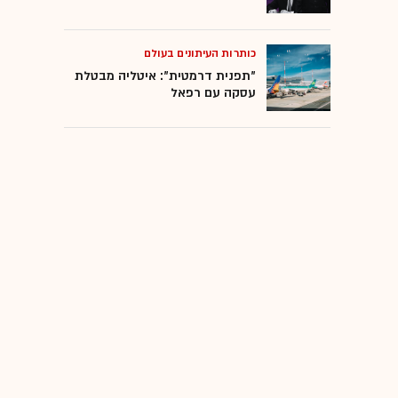
כותרות העיתונים בעולם
"תפנית דרמטית": איטליה מבטלת
עסקה עם רפאל