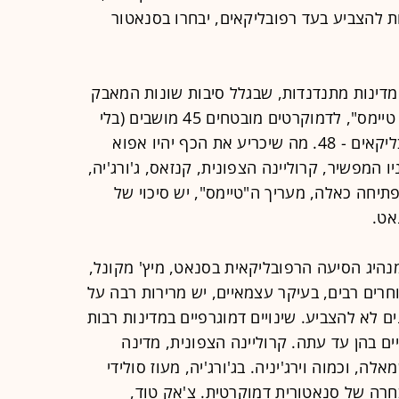
ות להצביע בעד רפובליקאים, יבחרו בסנאטור
מדינות מתנדנדות, שבגלל סיבות שונות המאבק
בהן צמוד מדי. לפי חישוב של "ניו יורק טיימס", לדמוקרטים מובטחים 45 מושבים (בלי
תוצאות המדינות המתנדנדות), ולרפובליקאים - 48. מה שיכריע את הכף יהיו אפוא
 המפשיר, קרוליינה הצפונית, קנזאס, ג'ורג'יה,
פתיחה כאלה, מעריך ה"טיימס", יש סיכוי של
נהיג הסיעה הרפובליקאית בסנאט, מיץ' מקונל,
רים רבים, בעיקר עצמאיים, יש מרירות רבה על
לא להצביע. שינויים דמוגרפיים במדינות רבות
 בהן עד עתה. קרוליינה הצפונית, מדינה
, וכמוה וירג'יניה. בג'ורג'יה, מעוז סולידי
בחרה של סנאטורית דמוקרטית. צ'אק טוד,