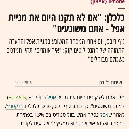
iPhone (אייפון)
כלכלן: "אם לא תקנו היום את מניית
אפל - אתם משוגעים"
ג'ף ריבס, יום אחרי המסחר המשוגע במניית אפל וההערה
התמוהה של המנכ"ל טים קוק: "איך אומרים? תהיו חמדנים
כשכולם מבוהלים"
שירות גלובס
25.08.2015
"אם אתם לא קונים היום את מניית
אפל
(312.41 ,‎
+0.45%
‏)
- אתם משוגעים". כך כותב ג'ף ריבס, פרשן כלכלי ב
מרקטווץ'
,
לאחר ש
אפל
נפלה אמש בוול סטריט בכ-13% בפתיחת
המסחר ואז התאוששה. הוא ממליץ למשקיעים לקנות