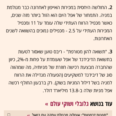
2.
החולשה היחסית במכירות האייפון לאחרונה כבר מגולמת
במניה. התמחור של אפל היום הוא הזול ביותר מזה שנים,
כאשר מכפיל הרווח העתידי שלה עומד על 11 ומכפיל
המכירות העתידי על 2.5 - מכפילים נמוכים בהשוואה לשנים
האחרונות.
3.
"תשואה להון מטורפת" - ריבס טוען שאסור לטעות
בתשואת הדיבידנד של אפל שעומדת על פחות מ-2%, כיוון
שהחברה מבצעת רכישה חוזרת של מניותיה, מה שמהווה
סוג של דיבידנד למשקיעים (הפעולה מגדילה את הרווח
למניה בשל דילול המניות בשוק). רק ברבעון החולף רכשה
אפל מניות שלה ב-13.8 מיליארד דולר.
עוד בנושא
גלובלי ושוקי עולם
"תפנית דרמטית": איטליה מבטלת עסקה עם רפאל