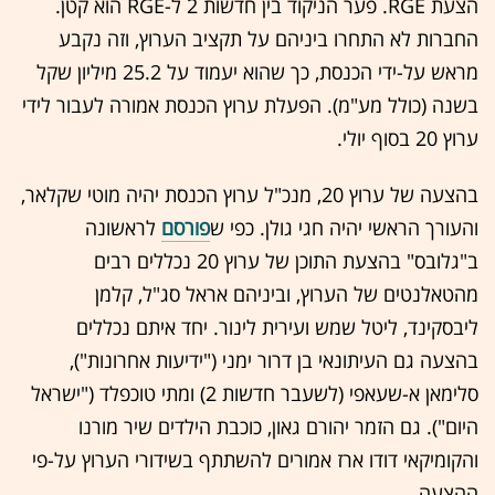
הצעת RGE. פער הניקוד בין חדשות 2 ל-RGE הוא קטן.
החברות לא התחרו ביניהם על תקציב הערוץ, וזה נקבע
מראש על-ידי הכנסת, כך שהוא יעמוד על 25.2 מיליון שקל
בשנה (כולל מע"מ). הפעלת ערוץ הכנסת אמורה לעבור לידי
ערוץ 20 בסוף יולי.
בהצעה של ערוץ 20, מנכ"ל ערוץ הכנסת יהיה מוטי שקלאר,
והעורך הראשי יהיה חגי גולן. כפי ש
פורסם
לראשונה
ב"גלובס" בהצעת התוכן של ערוץ 20 נכללים רבים
מהטאלנטים של הערוץ, וביניהם אראל סג"ל, קלמן
ליבסקינד, ליטל שמש ועירית לינור. יחד איתם נכללים
בהצעה גם העיתונאי בן דרור ימני ("ידיעות אחרונות"),
סלימאן א-שעאפי (לשעבר חדשות 2) ומתי טוכפלד ("ישראל
היום"). גם הזמר יהורם גאון, כוכבת הילדים שיר מורנו
והקומיקאי דודו ארז אמורים להשתתף בשידורי הערוץ על-פי
ההצעה.