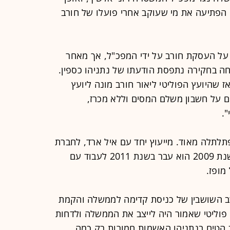
 הפתיעה את מי שעוקב אחרי פועלו של חורב
 על העסקת חורב על ידי המפכ"ל, אך מאחר
ה בחקירה נתפסת הודעתו של נתניהו כספין.
אז שהיועץ הפוליטי ליאור חורב מונה ליועץ
ם על חשבון משלם המסים וללא מכרז,
.
תלתלה מאוד. מייעוץ יחד עם איל ארד, לחברת
הכנסת ציפי לבני, אז ראשת קדימה בשנת 2009 הוא עבר בשנת 2011 לעבוד עם
מופז.
ורב השושבין של כניסת קדימה לממשלה והקמת
הרחבה במאי 2012, מהלך פוליטי שאמור היה לייצב את הממשלה ולדחות
 הטיח בנתניהו האשמות חמורות רק כמה