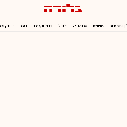
''ן ותשתיות
משפט
טכנולוגיה
גלובלי
ניהול וקריירה
דעות
שיווק ופ