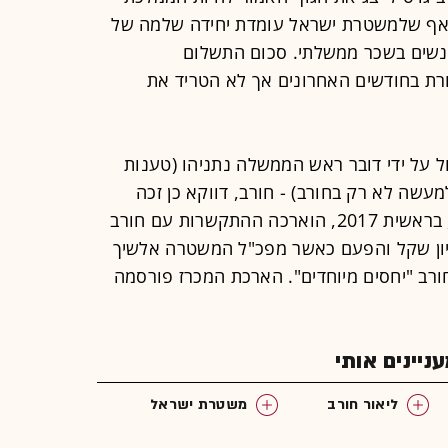
 אף שלמשטרת ישראל עומדת יחידה שלמה של
אנשים בשכר ממשלתי. סכום התשלום
רת בחודשים האחרונים אך לא הטריד את
 על ידי דובר ראש הממשלה נתניהו (טענות
עשה לא רק בחורב) - חורב, דווקא כן זכה
במכרז בשלב הראשון. רק בשלב השני, בראשית 2017, הוארכה ההתקשרות עם חורב
לוש שנים, בעלות של 2.4 מליון שקל והפעם כאשר מפכ"ל המשטרה אלשיך
רב "יחסים מיוחדים". הארכת המכרז פורסמה
יינים אותי
ליאור חורב
משטרת ישראל