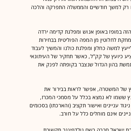
ם רק למשך חודשיים והממשלה התפרקה והלכה
הזה במופז באופן אנוש ומפלגת קדימה ירדה
חקת לחלוטין מן המפה הפוליטית בבחירות
בר חורב כבר לייעץ למשה כחלון ומפלגת כולנו והמשיך לעבוד
ציע כיועץ של קק"ל, כאשר תחקיר של העיתונאי
משת בהון הגדול שנצבר בקופתה לפנק את
עץ של המשטרה, אפשר לראות בבירור את
עץ ששמו לא נמצא בכלל על מסמכי המכרז,
גוד עניינים ואישור תקציב (והארכתו) בסכומים
יינים אינם מוחלים כלל על חורב.
ת ישראל חברה בשם גולדפינגר תקשורת