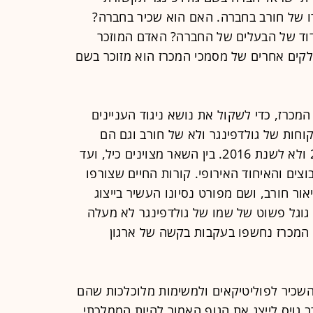
ו של חורב בחברה. האם הוא שכיר בחברה?
דוד של הבעלים של החברה? האדם המוזכר
לקים אחרים של מסמכי המכרז הוא מזוכר בשם
המכרז, כדי לשקול את נושא ניגוד העניינים
וחות של גולדפינגר ולא של חורב וגם הם
בפירוט ההולם את השנים 2007-2011 ולא לשנת 2016. בין השאר מצוינים כיל, ועד
CNN , סמינר הקיבוצים והאיחוד האירופי. קורות החיים שצורפו
אור חורב, ושם מפורט נסיונו העשיר בייצוג
 גוגל פשוט של שמו של גולדפינגר לא מעלה
י המכרז נחשפו בעקבות בקשה של ארגון
השכיר לפוליטיקאים ולמשימות מלוכלכות שהם
 גויס לייצג את הגוף האמור להיות הממלכתי