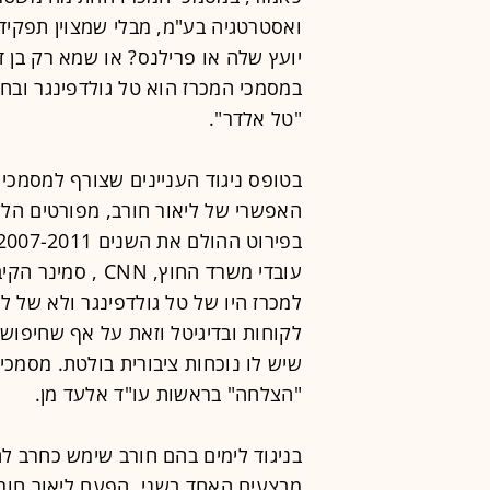
ואסטרטגיה בע"מ, מבלי שמצוין תפקיד
יועץ שלה או פרילנס? או שמא רק בן 
במסמכי המכרז הוא טל גולדפינגר ובח
"טל אלדר".
בטופס ניגוד העניינים שצורף למסמכי 
האפשרי של ליאור חורב, מפורטים הלק
עובדי משרד החוץ, 
למכרז היו של טל גולדפינגר ולא של לי
לקוחות ובדיגיטל וזאת על אף שחיפוש
שיש לו נוכחות ציבורית בולטת. מסמכ
"הצלחה" בראשות עו"ד אלעד מן.
בניגוד לימים בהם חורב שימש כחרב ל
מבצעים האחד בשני, הפעם ליאור חורב