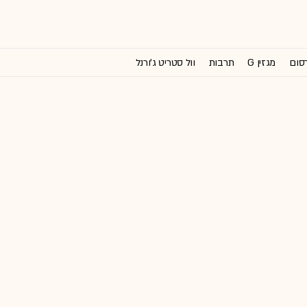
רסום
מגזין G
תרבות
וול סטריט ג'ורנל