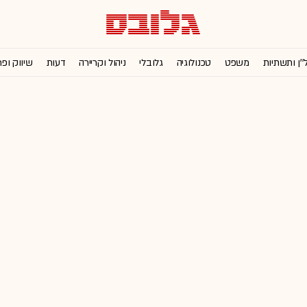
''ן ותשתיות
משפט
טכנולוגיה
גלובלי
ניהול וקריירה
דעות
שיווק ופ