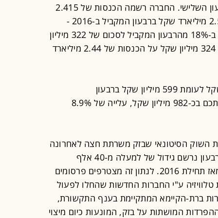
פרסמה היום (ה') את דוחות הרבעון השלישי. החברה רשמה הכנסות של 2.415
מיליארד שקל לעומת הכנסות של 2.510 מיליארד שקל ברבעון המקביל ב-2016 -
ירידה של 3.8%. בעוד הרווח הנקי ירד ב-18% מהרבעון המקביל לסכום של 322 מיליון
שקל. בשוק ציפו מבזק להציג רווח של 324 מיליון שקל על הכנסות של 2.44 מיליארד
הרווח התפעולי עומד על 544 מיליון שקל לעומת 599 מיליון שקל ברבעון
המקביל. התזרים מפעילות שוטפת הסתכם בכ-982 מיליון שקל, עלייה של 8.9%
וחות השוק הסיטונאי שבזק משרתת חצה לאחרונה
את רף חצי המיליון, לאחר שבמהלך הרבעון נרשם גידול של למעלה מ-40 אלף
לקוחות, הנתון הרבעוני הגבוה ביותר מאז תחילת 2016. לנתון זה מצטרפים פרסומים
ט 200 אלף לקוחות טלוויזיה ע"י החברות החדשות שהחלו לפעול
רות ברת-הקיימא המתקיימת בענף התקשורת,
הפרדות המושתות על בזק, המונעות כיום מיצוי