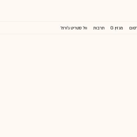
רסום
מגזין G
תרבות
וול סטריט ג'ורנל