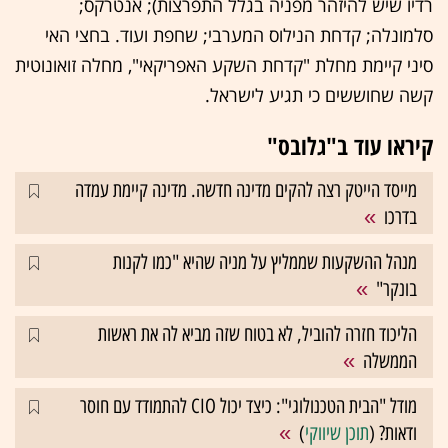
רדיו שיש להיזהר מפניה בגלל התפרצות); אנטרקס;
סלמונלה; קדחת הנילוס המערבי; שחפת ועוד. בחצי האי
סיני קיימת מחלת "קדחת השקע האפריקאי", מחלה זואונוטית
קשה שחוששים כי תגיע לישראל.
קיראו עוד ב"גלובס"
מייסד הייטק רצה להקים מדינה חדשה. מדינה קיימת עמדה
בדרכו
מנהל ההשקעות שממליץ על מניה שהיא "כמו לקנות
בונקר"
הליכוד חזרה להוביל, לא בטוח שזה מביא לה את ראשות
הממשלה
מודל "הבית הטכנולוגי": כיצד יכול CIO להתמודד עם חוסר
ודאות? (
תוכן שיווקי
)