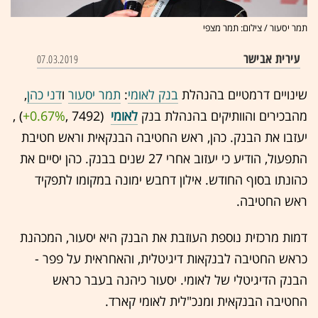
תמר יסעור / צילום: תמר מצפי
עירית אבישר
07.03.2019
שינויים דרמטיים בהנהלת
בנק לאומי
:
תמר יסעור
ו
דני כהן
,
מהבכירים והוותיקים בהנהלת בנק
לאומי
(7492 ,‎
+0.67%
‏) ,
יעזבו את הבנק. כהן, ראש החטיבה הבנקאית וראש חטיבת
התפעול, הודיע כי יעזוב אחרי 27 שנים בבנק. כהן יסיים את
כהונתו בסוף החודש. אילון דחבש ימונה במקומו לתפקיד
ראש החטיבה.
דמות מרכזית נוספת העוזבת את הבנק היא יסעור, המכהנת
כראש החטיבה לבנקאות דיגיטלית, והאחראית על פפר -
הבנק הדיגיטלי של לאומי. יסעור כיהנה בעבר כראש
החטיבה הבנקאית ומנכ"לית לאומי קארד.