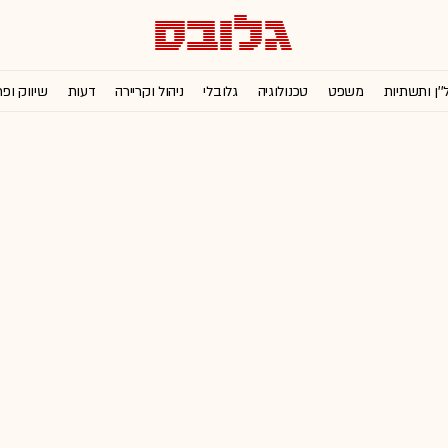
''ן ותשתיות
משפט
טכנולוגיה
גלובלי
ניהול וקריירה
דעות
שיווק ופ