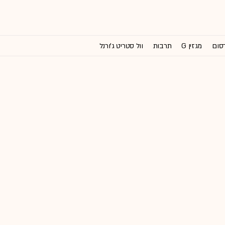
רסום
מגזין G
תרבות
וול סטריט ג'ורנל