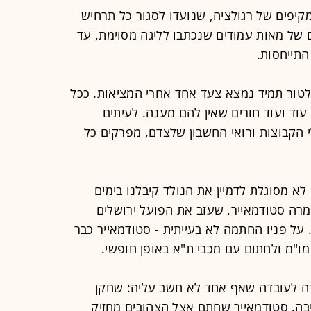
קיפים של רגולציה, שנועדו לסגור כל תרחיש
ם של מאות עמודים שנכתבו לליגה מסוימת, עד
התייחסות.
ור תמיד נמצא צעד אחד אחרי המציאות. ככל
עוד ועוד חורים שאין להם מענה. לעיתים
 הקבוצות ורואי החשבון שלצדם, מפרקים כל
א מסוגלת לדמיין את הנולד קיבלנו בימים
רסלן ה-NBA לשעבר אמרה סטודמאייר, שעזב את הפועל ירושלים
על פניו החתמה לא בעייתית - סטודמאייר כבר
מו"מ ולחתום עם מכבי ת"א באופן חופשי.
ה לעובדה שאף אחד לא חשב עליה: שחקן
בה. סטודמאייר שחתם אצל הצהובים מחזיק