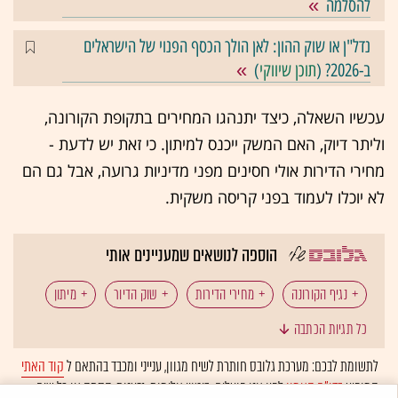
להסלמה
נדל"ן או שוק ההון: לאן הולך הכסף הפנוי של הישראלים
ב-2026? (
תוכן שיווקי
)
עכשיו השאלה, כיצד יתנהגו המחירים בתקופת הקורונה,
וליתר דיוק, האם המשק ייכנס למיתון. כי זאת יש לדעת -
מחירי הדירות אולי חסינים מפני מדיניות גרועה, אבל גם הם
לא יוכלו לעמוד בפני קריסה משקית.
הוספה לנושאים שמעניינים אותי
נגיף הקורונה
מחירי הדירות
שוק הדיור
מיתון
כל תגיות הכתבה
לתשומת לבכם: מערכת גלובס חותרת לשיח מגוון, ענייני ומכבד בהתאם ל
קוד האתי
המופיע
בדו"ח האמון
לפיו אנו פועלים. ביטויי אלימות, גזענות, הסתה או כל שיח