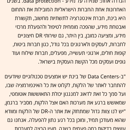
הגדרה אחת: שמירה על מידע - data protection. בשנים
האחרונות אחת החברות הישראליות המובילות את התחום
היא בינת, חברת אינטגרציה לתשתיות מחשוב, תקשורת
ואבטחת מידע, שהפכה מומחית לטיפול ולהפעלת מרכזי
מידע, ומציעה כמובן, בין היתר, גם שירותי DR חיצוניים
לחברות, לעסקים ולארגונים בכל גודל, כגון חברות ביטוח,
קופות חולים, ארגוני תעשייה, מפעלים, חברות שילוח ועוד
גופים ועסקים מכל הקשת העסקית בישראל.
"ב-Data Centers של בינת יש אמצעים טכנולוגיים שיודעים
להתחבר לאתר של הלקוח, לקלוט את כל האינפורמציה שבו,
ועל סמך כל זאת לדאוג למנגנון יכולת התאוששות אוטומטי,
שמאושש ברגע את מערכות האם אצל הלקוח, מסביר ברגמן,
"יש לנו צוות גדול שמתחזק את אתר ה-DR של הלקוח ומוודא
שהוא מעודכן תמיד, ומוכן בכל רגע נתון להפעלה. אנחנו גם
עושים בדיקות כמה פעמים בשנה, מעין הרצה למערכות