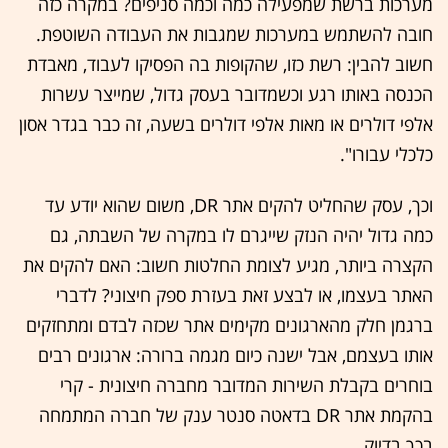
מערכות ברשת שמפעילה כמה וכמה סניפים? במקרה כזה
חובה להשתמש במערכות שמגבות את העבודה השוטפת.
חשוב להבין: רשת כזו, שהקופות בה הפסיקו לעבוד, מאבדת
הכנסה באותו רגע וכשמדובר בעסק גדול, שמייצר עשרות
אלפי דולרים או מאות אלפי דולרים בשעה, זה כבר בגדר אסון
כלכלי עבורו".
וכך, עסק שהחליט להקים אתר DR, משום שהוא יודע עד
כמה גדול יהיה הנזק שייגרם לו במקרה של השבתה, גם
הקצרה ביותר, מגיע לצומת החלטות חשוב: האם להקים את
האתר בעצמו, או לבצע זאת בעזרת ספק חיצוני? לדברי
ברגמן חלק מהארגונים מקימים אתר שכזה לבדם ומתחזקים
אותו בעצמם, אבל ישנה כיום מגמה ברורה: ארגונים רבים
בוחרים בקבלת השירות המדובר מחברה חיצונית - קרי
בהקמת אתר DR בדאטה סנטר ענק של חברה המתמחה
בכך בדיוק.