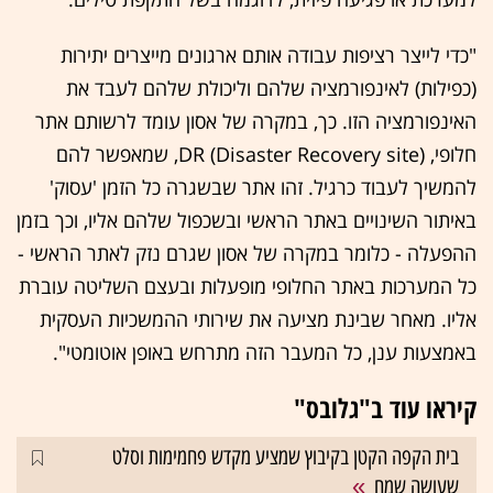
"כדי לייצר רציפות עבודה אותם ארגונים מייצרים יתירות
(כפילות) לאינפורמציה שלהם וליכולת שלהם לעבד את
האינפורמציה הזו. כך, במקרה של אסון עומד לרשותם אתר
חלופי, DR (Disaster Recovery site), שמאפשר להם
להמשיך לעבוד כרגיל. זהו אתר שבשגרה כל הזמן 'עסוק'
באיתור השינויים באתר הראשי ובשכפול שלהם אליו, וכך בזמן
ההפעלה - כלומר במקרה של אסון שגרם נזק לאתר הראשי -
כל המערכות באתר החלופי מופעלות ובעצם השליטה עוברת
אליו. מאחר שבינת מציעה את שירותי ההמשכיות העסקית
באמצעות ענן, כל המעבר הזה מתרחש באופן אוטומטי".
קיראו עוד ב"גלובס"
בית הקפה הקטן בקיבוץ שמציע מקדש פחמימות וסלט
שעושה שמח