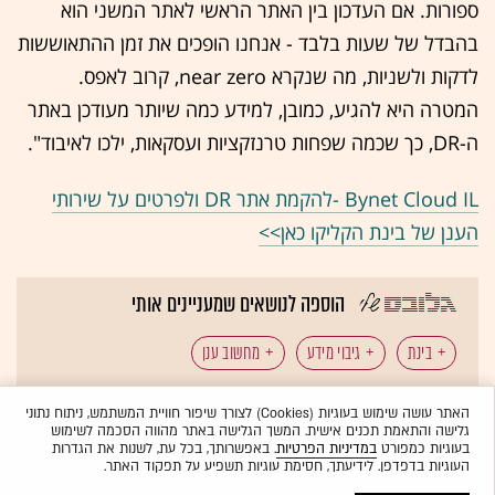
ספורות. אם העדכון בין האתר הראשי לאתר המשני הוא
בהבדל של שעות בלבד - אנחנו הופכים את זמן ההתאוששות
לדקות ולשניות, מה שנקרא near zero, קרוב לאפס.
המטרה היא להגיע, כמובן, למידע כמה שיותר מעודכן באתר
ה-DR, כך שכמה שפחות טרנזקציות ועסקאות, ילכו לאיבוד".
Bynet Cloud IL -להקמת אתר DR ולפרטים על שירותי
הענן של בינת הקליקו כאן>>
הוספה לנושאים שמעניינים אותי
בינת
גיבוי מידע
מחשוב ענן
כל תגיות הכתבה
האתר עושה שימוש בעוגיות (Cookies) לצורך שיפור חוויית המשתמש, ניתוח נתוני
גלישה והתאמת תכנים אישית. המשך הגלישה באתר מהווה הסכמה לשימוש
בעוגיות כמפורט
במדיניות הפרטיות
. באפשרותך, בכל עת, לשנות את הגדרות
העוגיות בדפדפן. לידיעתך, חסימת עוגיות תשפיע על תפקוד האתר.