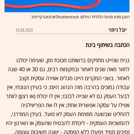
הענן מונע פגיעה כלכלית / צילום: Shutterstock/א.ס.א.פ קרייטיב
יובל ניסני
10.08.2020
הכתבה בשיתוף בינת
נניח שהיינו מחזיקים ברשותנו מכונת זמן, שעימה יכולנו
לחזור מאה שנים לאחור ובמקומות רבים, גם 30 או 40 שנה
לאחור. בשני המקרים היינו מגלים אווירה עסקית וקצב
עבודה נמוכים בהרבה מזה הנהוג היום: כי בעידן הנוכחי, אין
לבעל העסק גם לא שנייה לבזבז; אין לו יכולת (או רצון) לוותר
אפילו על עסקה אפשרית אחת; אין לו את הפריווילגיה
להחליט שבשעה מסוימת העסק לא פועל. בעידן המודרני,
להמשכיות העסקית - ליכולת להבטיח שהעסק או הארגון יהיו
זמינים תמיד ויפעלו ללא הפסקה - ישנה חשיבות עצומה.