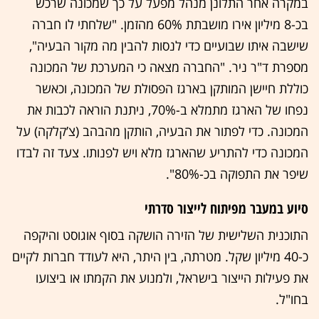
במקרה אחר התלונן מנהל מפעל על כך שמכונה שרכש
בכ-8 מיליון אירו מושבתת 60% מהזמן. "שלחתי לו חברה
שישבה איתו שבועיים כדי לנסות להבין מה מקור הבעיה",
מספרת ד"ר ניר. "החברה מצאה כי המערכת של המכונה
כוללת חיישן המותקן בארגז הפסולת של המכונה, וכאשר
נפחו של הארגז מתמלא ב-70%, ניתנת הוראה לכבות את
המכונה. כדי לפתור את הבעיה, הותקן מהבהב (צ’קלקה) על
המכונה כדי להתריע שהארגז מלא ויש לפנותו. צעד זה לבדו
שיפר את התפוקה בכ-80%".
סיוע במעבר מפיתוח לייצור סדרתי
התוכנית השלישית של הזירה הושקה בסוף אוגוסט והיקפה
כ-40 מיליון שקל. מטרתה, בין היתר, היא לעודד חברות לקיים
את פעילות הייצור בישראל, ולמנוע את הקמתו או ביצועו
בחו"ל.