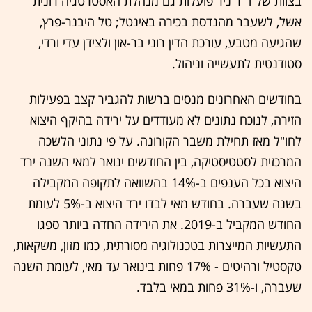
בצוות של ד"ר ניר פועלות גם מנהלת האסטרטגיה רונית
אשל, לשעבר מהנדסת בכירה באינטל; טל היבנר-פרץ,
שהגיעה מטבע, עורכת הדין רוני בר-און ולצידן עדי ורדי,
סטודנטית לתעשייה וניהול.
בחודשים האחרונים מנסים ברשות להגביר קצב בפעילות
הזירה, לנוכח נתונים לא מעודדים על ירידה בהיקף היצוא
לחו"ל מאז תחילת משבר הקורונה. על פי נתוני הלשכה
המרכזית לסטטיסטיקה, בין החודשים ינואר למאי השנה ירד
היצוא בכל הענפים ב-14% בהשוואה לתקופה המקבילה
בשנה שעברה. בחודש מאי לבדו ירד היצוא ב-5% לעומת
החודש המקביל ב-2019. את הירידה החדה ביותר ספגו
התעשיות המייצרות בטכנולוגיה מסורתית, כמו מזון, משקאות,
טקסטיל ורהיטים - 17% פחות בינואר עד מאי, לעומת השנה
שעברה, ו-31% פחות במאי בלבד.