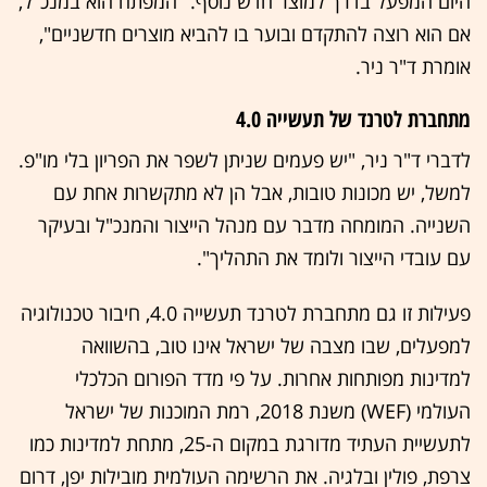
היום המפעל בדרך למוצר חדש נוסף. "המפתח הוא במנכ"ל,
אם הוא רוצה להתקדם ובוער בו להביא מוצרים חדשניים",
אומרת ד"ר ניר.
מתחברת לטרנד של תעשייה 4.0
לדברי ד"ר ניר, "יש פעמים שניתן לשפר את הפריון בלי מו"פ.
למשל, יש מכונות טובות, אבל הן לא מתקשרות אחת עם
השנייה. המומחה מדבר עם מנהל הייצור והמנכ"ל ובעיקר
עם עובדי הייצור ולומד את התהליך".
פעילות זו גם מתחברת לטרנד תעשייה 4.0, חיבור טכנולוגיה
למפעלים, שבו מצבה של ישראל אינו טוב, בהשוואה
למדינות מפותחות אחרות. על פי מדד הפורום הכלכלי
העולמי (WEF) משנת 2018, רמת המוכנות של ישראל
לתעשיית העתיד מדורגת במקום ה-25, מתחת למדינות כמו
צרפת, פולין ובלגיה. את הרשימה העולמית מובילות יפן, דרום