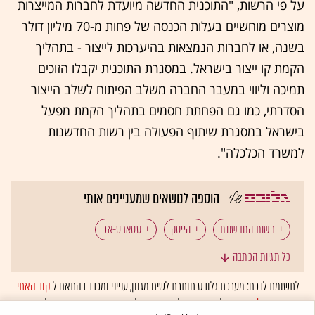
על פי הרשות, "התוכנית החדשה מיועדת לחברות המייצרות
מוצרים מוחשיים בעלות הכנסה של פחות מ-70 מיליון דולר
בשנה, או לחברות הנמצאות בהיערכות לייצור - בתהליך
הקמת קו ייצור בישראל. במסגרת התוכנית יקבלו הזוכים
תמיכה וליווי במעבר החברה משלב הפיתוח לשלב הייצור
הסדרתי, כמו גם הפחתת חסמים בתהליך הקמת מפעל
בישראל במסגרת שיתוף הפעולה בין רשות החדשנות
למשרד הכלכלה".
הוספה לנושאים שמעניינים אותי
רשות החדשנות
הייטק
סטארט-אפ
כל תגיות הכתבה
חברות הייטק
לתשומת לבכם: מערכת גלובס חותרת לשיח מגוון, ענייני ומכבד בהתאם ל
קוד האתי
המופיע
בדו"ח האמון
לפיו אנו פועלים. ביטויי אלימות, גזענות, הסתה או כל שיח