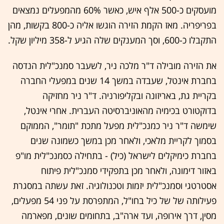
מועסקים כ-500 אלף איש, כאשר 60% מהמפעלים נמצאים
בפריפריה. מאז הקמת הזירה הוגשו אליה כ-800 בקשות, מהן
התקבלו כ-600, וסך המענקים שלה הגיע ל-358 מיליון שקל.
את הזירה מובילה ד"ר מלכה ניר, לשעבר סמנכ"לית הנדסה
בחברת אינטל, שעבדה במשך 14 שנים במפעלי החברה
בקריית גת, באריזונה ובקליפורניה. ד"ר ניר מחזיקה
בדוקטורט בכימיה מהאוניברסיטה העברית. אחרי אינטל,
שימשה ד"ר ניר כמנכ"לית מפעל מתכת "תומר", הממוקם
בסמוך לקריית מלאכי, ולאחר מכן במשך כשמונה שנים
בחברת כימיקלים לישראל (כיל) - בתחילה כסמנכ"לית מו"פ
באזור דימונה, ולאחר מכן בתפקידי סמנכ"לית פיתוח
אסטרטגי וסמנכ"לית יזמות וטכנולוגיה. זאת עשתה במסגרת
פעילותה של של כיל בחו"ל, המתפרסת על פני 54 מפעלים,
מסין, דרך אירופה, ועד ארה"ב, בתחומים שונים, מפארמה