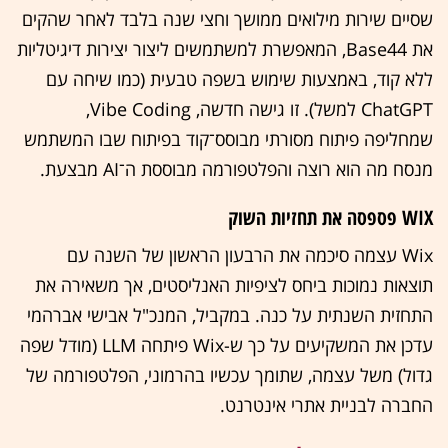
שסיים שירות מילואים ממושך וחצי שנה בלבד לאחר שהקים
את Base44, המאפשרת למשתמשים ליצור יצירות דיגיטליות
ללא קוד, באמצעות שימוש בשפה טבעית (כמו שיחה עם
ChatGPT למשל). זו גישה חדשה, Vibe Coding,
שמחליפה פיתוח מסורתי מבוסס־קוד בפיתוח שבו המשתמש
מנסח מה הוא רוצה והפלטפורמה מבוססת ה־AI מבצעת.
WIX פספסה את תחזיות השוק
Wix עצמה סיכמה את הרבעון הראשון של השנה עם
תוצאות נמוכות ביחס לציפיות האנליסטים, אך משאירה את
התחזית השנתית על כנה. במקביל, המנכ"ל אבישי אברהמי
עדכן את המשקיעים על כך ש-Wix פיתחה LLM (מודל שפה
גדול) משל עצמה, שתומך עכשיו בהרמוני, הפלטפורמה של
החברה לבניית אתרי אינטרנט.