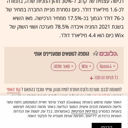
רכישה עצמית של קרוב ל-30% מהון המניות שלה, בתמורה
לכ-1.6 מיליארד דולר. כיום נסחרת מניית החברה במחיר של
כ-76 דולר הנמוך בכ-17.5% ממחיר הרכישה. מאז השיא
בשנת 2021 המניה איבדה 78.5% מערכה ושווי השוק של
Wix כיום הוא 4.4 מיליארד דולר.
הוספה לנושאים שמעניינים אותי
Base44
Wix
מאור שלמה
כל תגיות הכתבה
טכנולוגיה: סטארט-אפים
טכנולוגיה: חברות הייטק ישראליות
לתשומת לבכם: מערכת גלובס חותרת לשיח מגוון, ענייני ומכבד בהתאם ל
קוד האתי
המופיע
בדו"ח האמון
לפיו אנו פועלים. ביטויי אלימות, גזענות, הסתה או כל שיח
טכנולוגיה: מיזוגים ורכישות
אקזיטים
המומלצות
בלתי הולם אחר מסוננים בצורה
אוטומטית
ולא יפורסמו באתר.
האתר עושה שימוש בעוגיות (Cookies) לצורך שיפור חוויית המשתמש, ניתוח נתוני
גלישה והתאמת תכנים אישית. המשך הגלישה באתר מהווה הסכמה לשימוש
בעוגיות כמפורט
במדיניות הפרטיות
. באפשרותך, בכל עת, לשנות את הגדרות
העוגיות בדפדפן. לידיעתך, חסימת עוגיות תשפיע על תפקוד האתר.
הבנתי