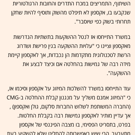
השיתוף, התמריצים במכרז התדרים והחובות הרגולטוריות
שנקבעו בו, אקספון לא תיפלט מהשוק ותוסיף להיות שחקן
תחרותי בשוק כפי שיוסבר".
במשרד התייחסו אז לנטל ההשקעות בתשתיות הנדרשות
מאקספון וציינו כי "עלויות ההשקעה בגין פרישת ושדרוג
הרשת לטכנולוגית מתקדמות הן נכבדות, אך לאקספון קיימת
מידה רבה של גמישות בהחלטה אם וכיצד לבצע את
ההשקעה".
עוד התייחסו במשרד להשלכות המיזוג על אקספון וסיכמו אז,
כי "המיזוג אמנם משליך על מנגנון קבלת ההחלטה ב-CMG
(החברה המשותפת לשלוש החברות סלקום, גולן ואקספון) ,
אך עדיין מותיר לאקספון גמישות רבה בקבלת החלטות.
בפרט, בתסריט הפסימי, בו מצבה הפיננסי של אקספון
מתערער, הרי שיש באפשרותה להחליט שלא להשקיע בעת