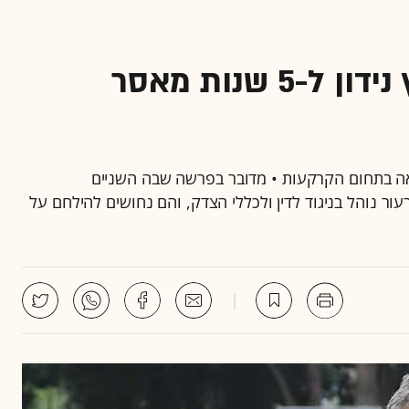
איש העסקים בני שטיינמץ נידון ל-5 שנות מאסר
נאה בתחום הקרקעות • מדובר בפרשה שבה השניים
ור נוהל בניגוד לדין ולכללי הצדק, והם נחושים להילחם על