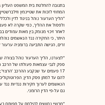
בתגובה להחלטת בית המשפט העליון 
המחוזי לזכות את שטיינמץ וזילברשטיין
"הליך הערעור נוהל בניגוד לדין ולכלל
ולפסול את ההליך, כפי שקרה לא פעם
לאחר זיכוי מנומק בין מאות עמודים ב
היתר, כי החקירה נגד הנאשמים נוהלה 
זרים, הגישה התביעה ברומניה ערעור ל
"לצערנו, הליך הערעור נוהל בצורה 
ספק לגבי עצמאות פעולתו של הרכב ה
17 פעמים עד שנקבע ההרכב 'הרצוי
להם עד למתן פסק הדין; הפרוטוקולים 
הנאשמים לערוך חקירות נגדיות נגד ע
גם על-פי הדין הרומני.
"מרשיי נחושים להילחם על חפותם בערכ