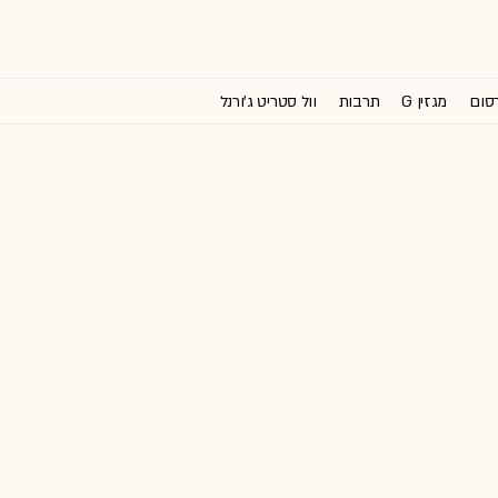
רסום
מגזין G
תרבות
וול סטריט ג'ורנל