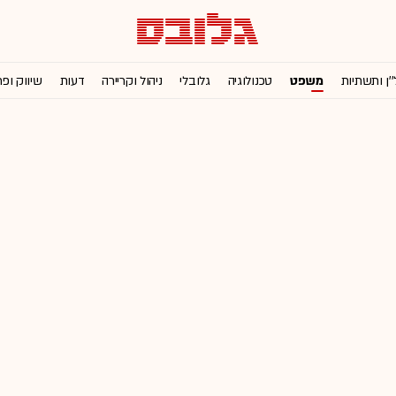
''ן ותשתיות
משפט
טכנולוגיה
גלובלי
ניהול וקריירה
דעות
שיווק ופ