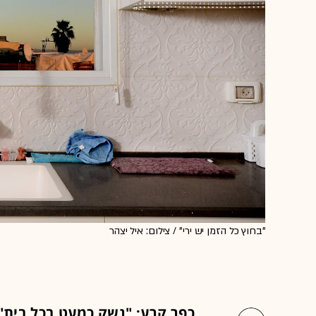
"בחוץ כל הזמן יש ירי" / צילום: איל יצהר
כפר קרע: "נשק כמעט בכל בית"