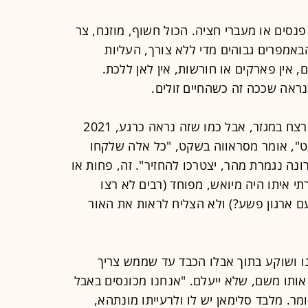
פנסים או מעברי חציה. הכול חשוף, מוזנח, צר
באמפרים גבוהים מדי ללא צורך, העליות
ים, אין פארקים או חורשות, אין לאן ללכת.
כנראה שככה זה כשהחיים זולים.
2020 אולי רשמה שיא במספר מקרי הרצח במגזר, אבל כמו שזה נראה כרגע, 2021
ט", אומר מסראווה בשקט, "כל אלה שלקחו
נה נגמרת מהר, יצטרכו להחזיר". זה, פחות או
תי איתו היה מיואש, מפוחד (רבים לא רצו
ם ארגון פשע?) ולא הצליח לראות את האור
 ושוקע בתוך אבלו הכבד עד שממש צריך
אותו משם, שלא ייעלם. "אנחנו מכונסים באבל
מר. מלבד סלימאן יש לו ולרעייתו מונתהא,