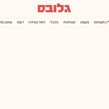
''ן ותשתיות
משפט
טכנולוגיה
גלובלי
ניהול וקריירה
דעות
שיווק ופר