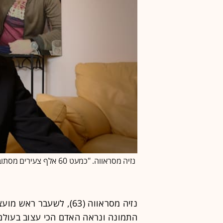
נזיה מסראווה. "כמעט 60 אלף צעירים מסתובבים בלי מטרה" / צילום: איל יצהר
נזיה מסראווה (63), לשע
התמונה ונראה האדם הכי עצוב בעולם