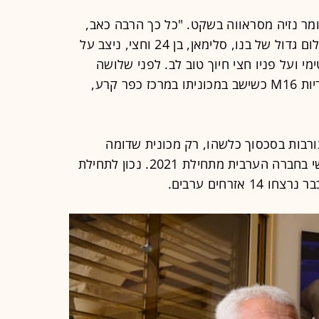
ומר נזיה מסראווה בשקט. "כל כך הרבה כאב,
כל כך הרבה יגון. הפצע לא מגליד". צילום גדול של בנו, סלימאן, בן 24 וחצי, ניצב על
ימי ועל פניו חצי חיוך טוב לב. לפני שלושה
שבועות, ב-5 בינואר, נרצח סלימאן ביריות M16 כשישב במכוניתו במרכז כפר קרע,
ורבות בסכסוך כלשהו, רק מכונית שדומה
למכונית אחרת. הוא היה הנרצח השישי בחברה הערבית מתחילת 2021. נכון לתחילת
זרחים ערבים.