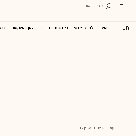
ראשי
גלובס פיננסי
כל הכותרות
שוק ההון והשקעות
נדל
עמוד הבית
מגזין G