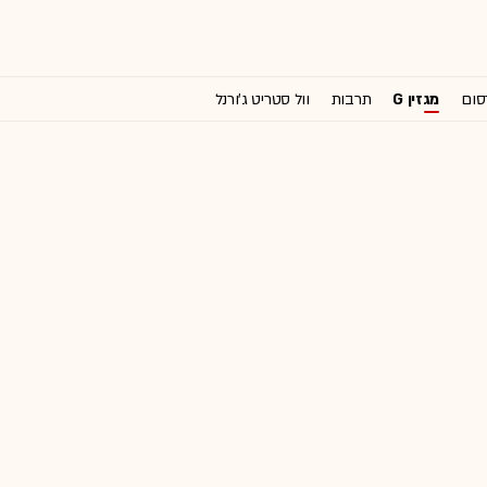
סום
מגזין G
תרבות
וול סטריט ג'ורנל