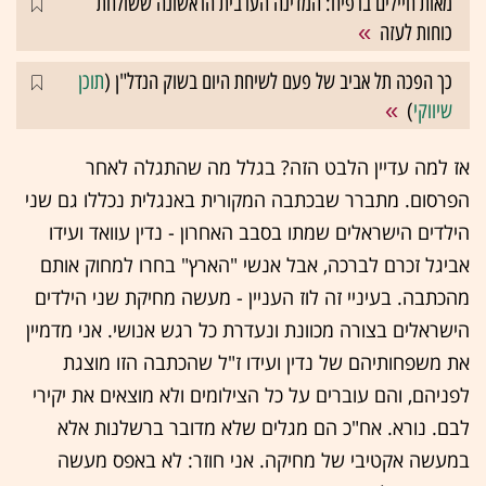
מאות חיילים ברפיח: המדינה הערבית הראשונה ששולחת
כוחות לעזה
כך הפכה תל אביב של פעם לשיחת היום בשוק הנדל"ן (
תוכן
שיווקי
)
אז למה עדיין הלבט הזה? בגלל מה שהתגלה לאחר
הפרסום. מתברר שבכתבה המקורית באנגלית נכללו גם שני
הילדים הישראלים שמתו בסבב האחרון - נדין עוואד ועידו
אביגל זכרם לברכה, אבל אנשי "הארץ" בחרו למחוק אותם
מהכתבה. בעיניי זה לוז העניין - מעשה מחיקת שני הילדים
הישראלים בצורה מכוונת ונעדרת כל רגש אנושי. אני מדמיין
את משפחותיהם של נדין ועידו ז"ל שהכתבה הזו מוצגת
לפניהם, והם עוברים על כל הצילומים ולא מוצאים את יקירי
לבם. נורא. אח"כ הם מגלים שלא מדובר ברשלנות אלא
במעשה אקטיבי של מחיקה. אני חוזר: לא באפס מעשה