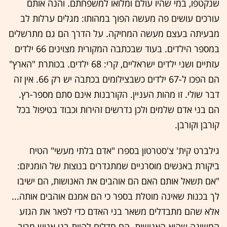
שנקטפו, במי שהיו עולם ומלואו למשפחתם. והנה אותם
עורכים עושים פה מעשה הפוך במהותו: מגלים ערלות לב
מבעיתה בעצם מעשה המחיקה. על הדרך הם גם מתרשלים
במספר הילדים. בעוד שבכתבה המקורית מצוינים 66 ילדים
עזתיים ושני ילדים ישראליים, קרי: 68 ילדים. בכותרת "הארץ"
הם הפכו ל-67 ילדים כשבצילומים בכתבה יש רק 66. אין זה
דבר שולי. זו מהות העניין. הקורבנות אינם סתם מספר-רץ.
הם בני אדם שלמים ולכן נדרשים זהירות וכבוד בטיפול בכל
קורבן וקורבן.
גילברט קית' צ'סטרטון בספרו "אדם בלתי מעשי" הטיח
ביקורת באנשים מוסרניים שמתגדרים בנוצות של הומניזם:
"אם תשאל אותם האם הם אוהבים את האנושות, הם ישיבו
לך בכנות שאינה מוטלת בספר כי הם אמנם אוהבים אותה...
אלא שהם מתבדלים משאר בני האדם כדי לפאר את הגזע
המשונה שהוא האנושות. הם חדלים להיות בני אנוש מרוב