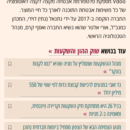
Vdoo מספקת פלטפורמת אבטחה מקצה לקצה לאוטומציה
של כל משימות אבטחת התוכנה לאורך כל חיי המוצר.
החברה הוקמה ב-2017 על-ידי נתנאל (נתי) דוידי, המכהן
כמנכ"ל, אורי אלטר שהוא נשיא החברה ואסף קרס, מנהל
הטכנולוגיה הראשי.
עוד בנושא
שוק ההון והשקעות
מנהל ההשקעות שממליץ על מניה שהיא "כמו לקנות
בונקר"
גד זאבי במגעים לרכישת קבוצת גדות לפי שווי של 550
מיליון דולר
בגיל 26 היא מתחזקת תיק השקעות וקריירה פיננסית,
ומאמינה ב-2 מניות
מנוע הצמיחה הבא של הצפון מתחיל ביזמות חברתית (
תוכן