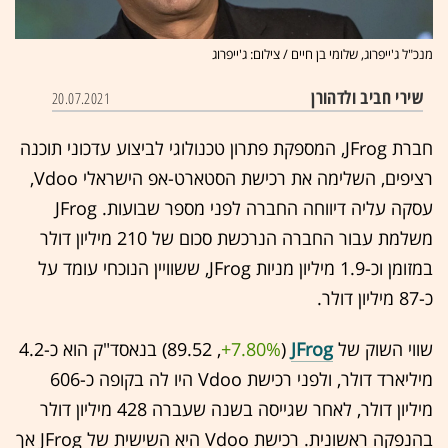
מנכ"ל ג'ייפרוג, שלומי בן חיים / צילום: ג'ייפרוג
שירי חביב ולדהורן
20.07.2021
חברת JFrog, המספקת פתרון טכנולוגי לביצוע עדכוני תוכנה
רציפים, השלימה את רכישת הסטארט-אפ הישראלי Vdoo,
עסקה עליה דיווחה החברה לפני מספר שבועות. JFrog
משלמת עבור החברה הנרכשת סכום של 210 מיליון דולר
במזומן וכ-1.9 מיליון מניות JFrog, ששוויין הנוכחי עומד על
כ-87 מיליון דולר.
שווי השוק של
JFrog
(89.52 ,‎
+7.80%
‏) בנאסד"ק הוא כ-4.2
מיליארד דולר, ולפני רכישת Vdoo היו לה בקופה כ-606
מיליון דולר, לאחר שגייסה בשנה שעברה 428 מיליון דולר
בהנפקה ראשונית. רכישת Vdoo היא השישית של JFrog אך