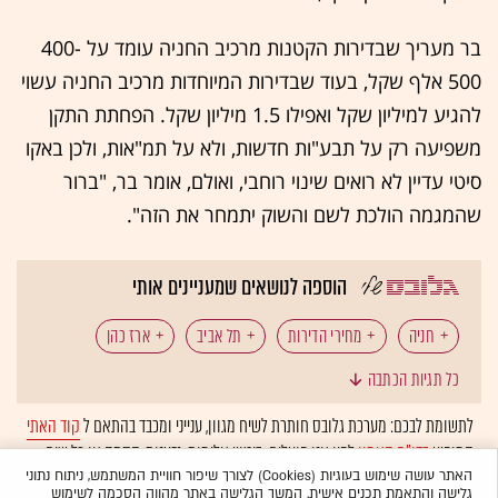
בר מעריך שבדירות הקטנות מרכיב החניה עומד על 400-
500 אלף שקל, בעוד שבדירות המיוחדות מרכיב החניה עשוי
להגיע למיליון שקל ואפילו 1.5 מיליון שקל. הפחתת התקן
משפיעה רק על תבע"ות חדשות, ולא על תמ"אות, ולכן באקו
סיטי עדיין לא רואים שינוי רוחבי, ואולם, אומר בר, "ברור
שהמגמה הולכת לשם והשוק יתמחר את הזה".
הוספה לנושאים שמעניינים אותי
חניה
מחירי הדירות
תל אביב
ארז כהן
כל תגיות הכתבה
שוק הדיור
לתשומת לבכם: מערכת גלובס חותרת לשיח מגוון, ענייני ומכבד בהתאם ל
קוד האתי
המופיע
בדו"ח האמון
לפיו אנו פועלים. ביטויי אלימות, גזענות, הסתה או כל שיח
בלתי הולם אחר מסוננים בצורה
אוטומטית
ולא יפורסמו באתר.
האתר עושה שימוש בעוגיות (Cookies) לצורך שיפור חוויית המשתמש, ניתוח נתוני
גלישה והתאמת תכנים אישית. המשך הגלישה באתר מהווה הסכמה לשימוש