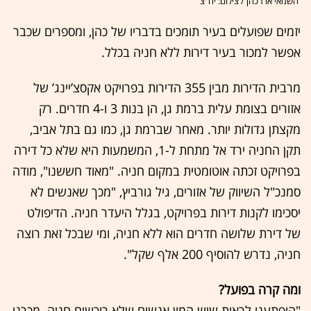
השמאי ארז כהן / צילום: יח"צ
יזמים שפועלים בעיר תומכים בדבריו של כהן, ומספרים שכבר
אפשר למכור בעיר דירות ללא חניה בכלל.
מרבית הדירות מבין 355 הדירות בפרויקט אקסצ’יינג’ של
אזורים בצומת עלית ברמת גן, הן בנות 3 ו-4 חדרים. רק
מקצתן גדולות יותר. מאחר שברמת גן, כמו גם בתל אביב,
תקן החניה ירד אל מתחת ל-1, המשמעות היא שלא כל דירה
בפרויקט זכתה אוטומטית במקום חניה. "מאוד חששנו", מודה
סמנכ"ל השיווק של אזורים, גיל גורביץ, "מכך שאנשים לא
יסכימו לקנות דירות בפרויקט, בגלל היעדר חניה. הדיפולט
של דירת שלושה חדרים הוא ללא חניה, ומי שבכל זאת רוצה
חניה, נדרש להוסיף 200 אלף שקל".
ומה קרה בפועל?
"הופתענו לראות שיש המון אנשים שלא רוכשים חניה. מכרנו