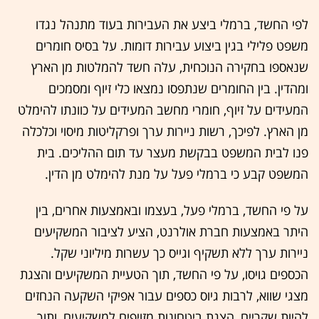
לפי החשד, ברמלי ביצע את העבירות בעוד מתנהל נגדו
משפט פלילי בגין ביצוע עבירות דומות. על בסיס חומרים
שנאספו בחקירה הנוכחית, עלה חשד להמלטות מן הארץ
ומהדין. בין החומרים שנתפסו נמצאו כלי זיוף ומסמכים
המעידים על זיוף, חומרי מחשב המעידים על כוונתו להימלט
מן הארץ. לפיכך, רשות ניירות ערך ופרקליטות מיסוי וכלכלה
פנו לבית המשפט בבקשת מעצר עד תום ההליכים. בית
המשפט קבע כי ברמלי פעל על מנת להימלט מן הדין.
על פי החשד, ברמלי פעל, בעצמו ובאמצעות אחרים, בין
היתר באמצעות חברת אולרנט, הציע לציבור המשקיעים
ניירות ערך ללא תשקיף וגייס כך עשרות מיליוני שקל.
הכספים גויסו, על פי החשד, תוך הטעיית המשקיעים והצגת
מצגי שווא, לרבות גיוס כספים עבור אפיקי השקעה הנחזים
להיות שקריים, הצגת ביטחונות מזויפים למשקיעים, ותוך